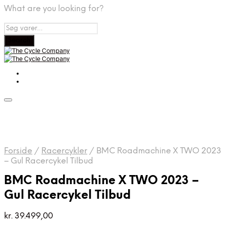
What are you looking for?
Forside
/
Racercykler
/
BMC Roadmachine X TWO 2023
– Gul Racercykel Tilbud
BMC Roadmachine X TWO 2023 –
Gul Racercykel Tilbud
kr.
39.499,00