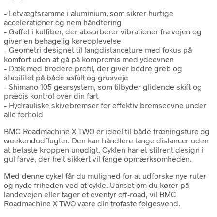
– Letvægtsramme i aluminium, som sikrer hurtige
accelerationer og nem håndtering
– Gaffel i kulfiber, der absorberer vibrationer fra vejen og
giver en behagelig køreoplevelse
– Geometri designet til langdistanceture med fokus på
komfort uden at gå på kompromis med ydeevnen
– Dæk med bredere profil, der giver bedre greb og
stabilitet på både asfalt og grusveje
– Shimano 105 gearsystem, som tilbyder glidende skift og
præcis kontrol over din fart
– Hydrauliske skivebremser for effektiv bremseevne under
alle forhold
BMC Roadmachine X TWO er ideel til både træningsture og
weekendudflugter. Den kan håndtere lange distancer uden
at belaste kroppen unødigt. Cyklen har et stilrent design i
gul farve, der helt sikkert vil fange opmærksomheden.
Med denne cykel får du mulighed for at udforske nye ruter
og nyde friheden ved at cykle. Uanset om du kører på
landevejen eller tager et eventyr off-road, vil BMC
Roadmachine X TWO være din trofaste følgesvend.