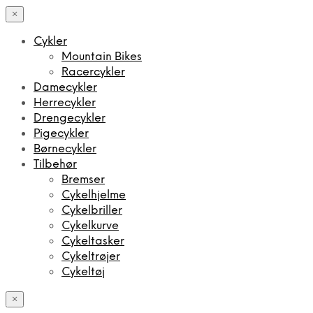
×
Cykler
Mountain Bikes
Racercykler
Damecykler
Herrecykler
Drengecykler
Pigecykler
Børnecykler
Tilbehør
Bremser
Cykelhjelme
Cykelbriller
Cykelkurve
Cykeltasker
Cykeltrøjer
Cykeltøj
×