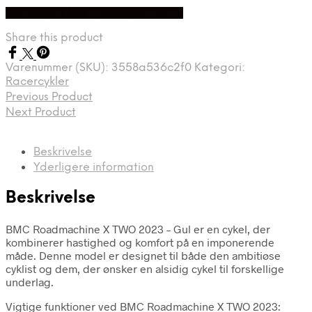
Bedste pris hos Cykelexperten.dk
Share this product
Varenummer (SKU):
3558a536c2f0
Kategori:
Racercykler
Previous Product
Next Product
Beskrivelse
Yderligere information
Beskrivelse
BMC Roadmachine X TWO 2023 – Gul er en cykel, der
kombinerer hastighed og komfort på en imponerende
måde. Denne model er designet til både den ambitiøse
cyklist og dem, der ønsker en alsidig cykel til forskellige
underlag.
Vigtige funktioner ved BMC Roadmachine X TWO 2023: