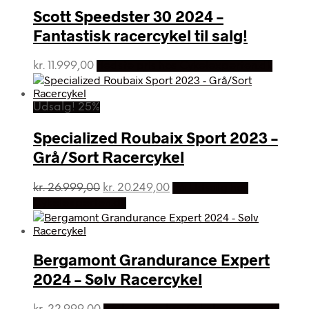
Scott Speedster 30 2024 –
Fantastisk racercykel til salg!
kr.
11.999,00
Bedste pris hos Cykelexperten.dk
Udsalg! 25%
Specialized Roubaix Sport 2023 –
Grå/Sort Racercykel
Den
Den
kr.
26.999,00
kr.
20.249,00
På Udsalg hos
oprindelige
aktuelle
Cykelexperten.dk
pris
pris
var:
er:
kr. 26.999,00.
kr. 20.249,00.
Bergamont Grandurance Expert
2024 – Sølv Racercykel