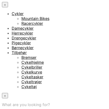
×
Cykler
Mountain Bikes
Racercykler
Damecykler
Herrecykler
Drengecykler
Pigecykler
Børnecykler
Tilbehør
Bremser
Cykelhjelme
Cykelbriller
Cykelkurve
Cykeltasker
Cykeltrøjer
Cykeltøj
×
What are you looking for?