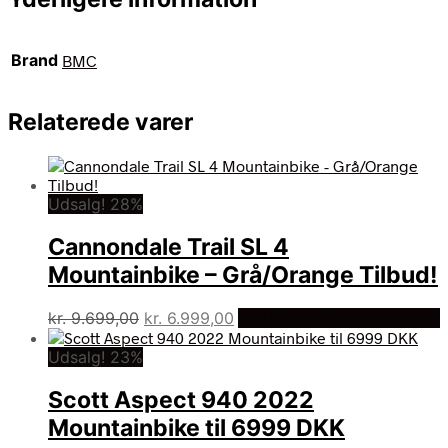
Brand
BMC
Relaterede varer
Udsalg! 28%
Cannondale Trail SL 4
Mountainbike – Grå/Orange Tilbud!
Den
Den
kr.
9.699,00
kr.
6.999,00
På Udsalg hos Dania Bikes
oprindelige
aktuelle
Udsalg! 23%
pris
pris
var:
er:
Scott Aspect 940 2022
kr. 9.699,00.
kr. 6.999,00.
Mountainbike til 6999 DKK