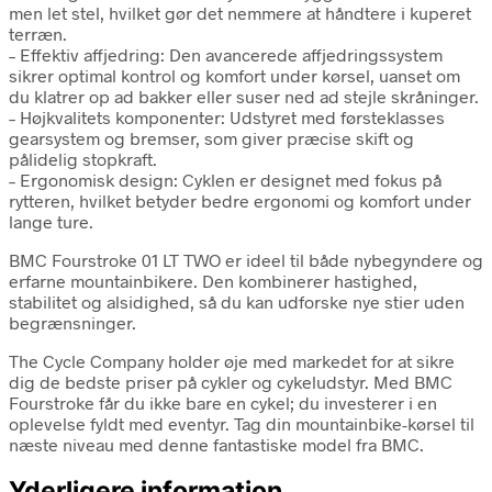
men let stel, hvilket gør det nemmere at håndtere i kuperet
terræn.
– Effektiv affjedring: Den avancerede affjedringssystem
sikrer optimal kontrol og komfort under kørsel, uanset om
du klatrer op ad bakker eller suser ned ad stejle skråninger.
– Højkvalitets komponenter: Udstyret med førsteklasses
gearsystem og bremser, som giver præcise skift og
pålidelig stopkraft.
– Ergonomisk design: Cyklen er designet med fokus på
rytteren, hvilket betyder bedre ergonomi og komfort under
lange ture.
BMC Fourstroke 01 LT TWO er ideel til både nybegyndere og
erfarne mountainbikere. Den kombinerer hastighed,
stabilitet og alsidighed, så du kan udforske nye stier uden
begrænsninger.
The Cycle Company holder øje med markedet for at sikre
dig de bedste priser på cykler og cykeludstyr. Med BMC
Fourstroke får du ikke bare en cykel; du investerer i en
oplevelse fyldt med eventyr. Tag din mountainbike-kørsel til
næste niveau med denne fantastiske model fra BMC.
Yderligere information