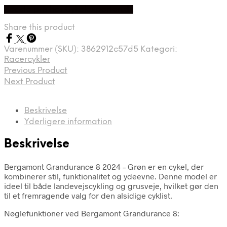
Bedste pris hos Cykelexperten.dk
Share this product
Varenummer (SKU):
3862912c57d5
Kategori:
Racercykler
Previous Product
Next Product
Beskrivelse
Yderligere information
Beskrivelse
Bergamont Grandurance 8 2024 – Grøn er en cykel, der
kombinerer stil, funktionalitet og ydeevne. Denne model er
ideel til både landevejscykling og grusveje, hvilket gør den
til et fremragende valg for den alsidige cyklist.
Nøglefunktioner ved Bergamont Grandurance 8: