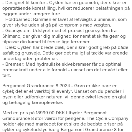
– Designet til komfort: Cyklen har en geometri, der sikrer en
opretstående kørestilling, hvilket reducerer belastningen på
ryggen under længere ture.
– Holdbarhed: Rammen er lavet af letvægts aluminium, som
giver styrke uden at gå på kompromis med vægten.
– Gearsystem: Udstyret med et præcist gearsystem fra
Shimano, der giver dig mulighed for nemt at skifte gear og
tilpasse din kørsel til forskellige terræner.
– Dæk: Cyklen har brede dæk, der sikrer godt greb på både
asfalt og grusveje. Dette gør det muligt at tackle varierende
underlag uden problemer.
– Bremser: Med hydrauliske skivebremser får du optimal
bremsekraft under alle forhold – uanset om det er vådt eller
tørt.
Bergamont Grandurance 8 2024 – Grøn er ikke bare en
cykel; det er et værktøj til eventyr. Uanset om du pendler i
byen eller udforsker naturen, vil denne cykel levere en glat
og behagelig køreoplevelse.
Med en pris på 18999.00 DKK tilbyder Bergamont
Grandurance 8 stor værdi for pengene. The Cycle Company
holder øje med markedet for at sikre de bedste priser på
cykler og cykeludstyr. Vælg Bergamont Grandurance 8 for