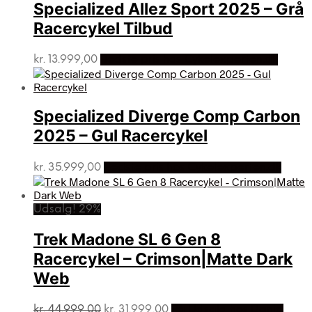
kr. 33.999,00.
kr. 25.999,00.
Specialized Allez Sport 2025 – Grå
Racercykel Tilbud
kr.
13.999,00
Bedste pris hos Cykelexperten.dk
Specialized Diverge Comp Carbon
2025 – Gul Racercykel
kr.
35.999,00
Bedste pris hos Cykelexperten.dk
Udsalg! 29%
Trek Madone SL 6 Gen 8
Racercykel – Crimson|Matte Dark
Web
Den
Den
kr.
44.999,00
kr.
31.999,00
På Udsalg hos Dania