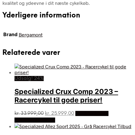
kvalitet og ydeevne i dit næste cykelkøb.
Yderligere information
Brand
Bergamont
Relaterede varer
Udsalg! 24%
Specialized Crux Comp 2023 –
Racercykel til gode priser!
Den
Den
kr.
33.999,00
kr.
25.999,00
På Udsalg hos
oprindelige
aktuelle
Cykelexperten.dk
pris
pris
var:
er: