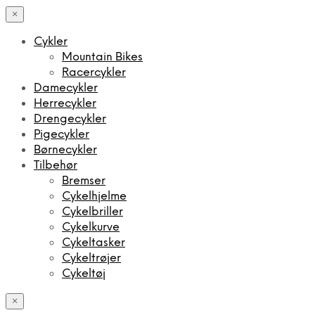
×
Cykler
Mountain Bikes
Racercykler
Damecykler
Herrecykler
Drengecykler
Pigecykler
Børnecykler
Tilbehør
Bremser
Cykelhjelme
Cykelbriller
Cykelkurve
Cykeltasker
Cykeltrøjer
Cykeltøj
×