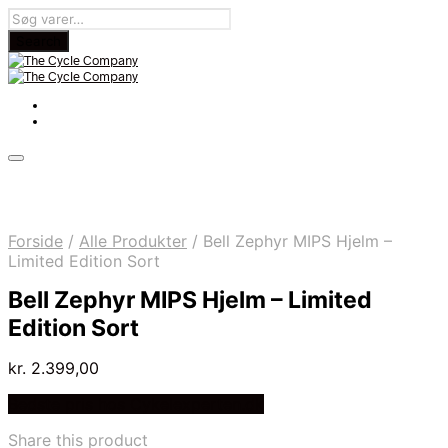
Forside
/
Alle Produkter
/
Bell Zephyr MIPS Hjelm –
Limited Edition Sort
Bell Zephyr MIPS Hjelm – Limited
Edition Sort
kr.
2.399,00
Bedste pris hos Cykelexperten.dk
Share this product