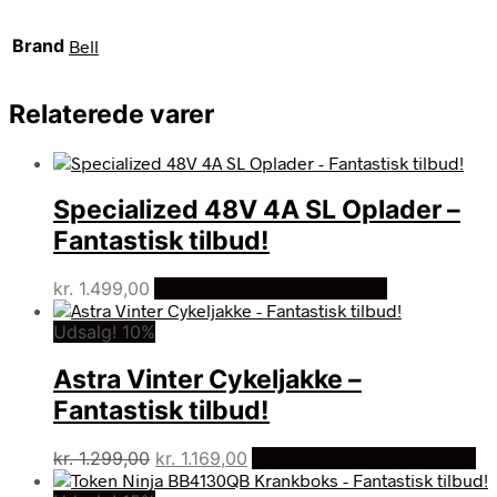
Brand
Bell
Relaterede varer
Specialized 48V 4A SL Oplader –
Fantastisk tilbud!
kr.
1.499,00
Bedste pris hos Dania Bikes
Udsalg! 10%
Astra Vinter Cykeljakke –
Fantastisk tilbud!
Den
Den
kr.
1.299,00
kr.
1.169,00
På Udsalg hos Dania Bikes
oprindelige
aktuelle