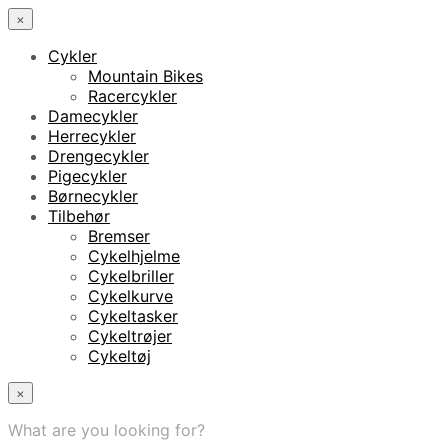
×
Cykler
Mountain Bikes
Racercykler
Damecykler
Herrecykler
Drengecykler
Pigecykler
Børnecykler
Tilbehør
Bremser
Cykelhjelme
Cykelbriller
Cykelkurve
Cykeltasker
Cykeltrøjer
Cykeltøj
×
What are you looking for?