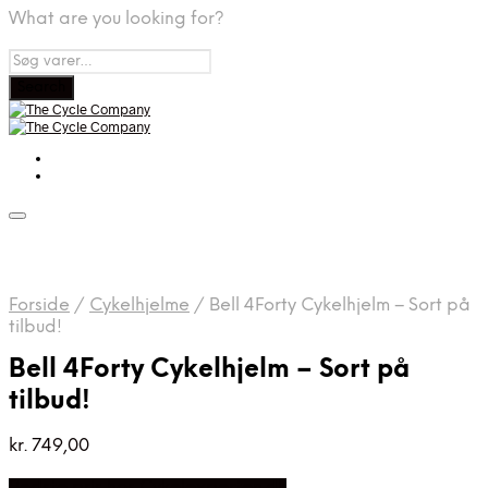
What are you looking for?
Forside
/
Cykelhjelme
/
Bell 4Forty Cykelhjelm – Sort på
tilbud!
Bell 4Forty Cykelhjelm – Sort på
tilbud!
kr.
749,00
Bedste pris hos Cykelexperten.dk