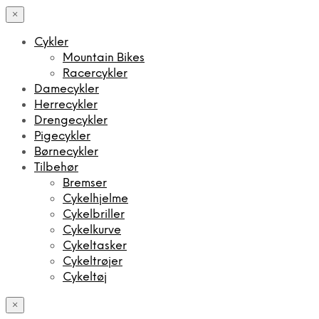
×
Cykler
Mountain Bikes
Racercykler
Damecykler
Herrecykler
Drengecykler
Pigecykler
Børnecykler
Tilbehør
Bremser
Cykelhjelme
Cykelbriller
Cykelkurve
Cykeltasker
Cykeltrøjer
Cykeltøj
×