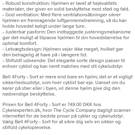
– Robust konstruktion: Hjelmen er lavet af højkvalitets
materialer, der giver en solid beskyttelse mod stød og fald.
– God ventilation: Med flere ventilationsåbninger sikrer
hjelmen en fremragende luftgennemstrømning, så du kan
holde hovedet køligt under lange ture.
– Justerbar pasform: Den indbyggede justeringsmekanisme
gør det muligt at tilpasse hjelmen til din hovedstørrelse for
optimal komfort.
– Letvægtsdesign: Hjelmen vejer ikke meget, hvilket gør
den behagelig at have på i længere tid.
– Stilfuldt udseende: Det elegante sorte design passer til
enhver cyklist og kan nemt matches med dit cykeludstyr.
Bell 4Forty – Sort er mere end bare en hjelm; det er et vigtigt
sikkerhedsudstyr, som hver cyklist bør eje. Uanset om du
kører på stier eller i byen, vil denne hjelm give dig den
nødvendige beskyttelse.
Prisen for Bell 4Forty – Sort er 749.00 DKK hos
Cykelexperten.dk, hvor The Cycle Company dagligt scanner
internettet for de bedste priser på cykler og cykeludstyr.
Vælg Bell 4Forty – Sort for at sikre dig selv en sikker og
stilfuld cykeloplevelse.