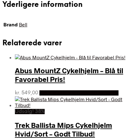
Yderligere information
Brand
Bell
Relaterede varer
Abus MountZ Cykelhjelm – Blå til
Favorabel Pris!
kr.
549,00
Bedste pris hos Cykelexperten.dk
Udsalg! 38%
Trek Ballista Mips Cykelhjelm
Hvid/Sort – Godt Tilbud!