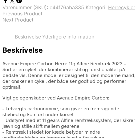
Varenummer (SKU):
e44f76aba335
Kategori:
Herrecykler
Previous Product
Next Product
Beskrivelse
Yderligere information
Beskrivelse
Avenue Empire Carbon Herre 11g Alfine Remtræk 2023 –
Sort er en cykel, der kombinerer stil og funktionalitet på
bedste vis. Denne model er designet til den moderne mand,
der ønsker en cykel, der både ser godt ud og performer
optimalt.
Vigtige egenskaber ved Avenue Empire Carbon:
– Letvægts carbonramme, som giver en fremragende
stivhed og komfort under kørsel
– Udstyret med et 11 gears Alfine remtrækssystem, der sikrer
jævn og stille skift mellem gearene
– Remtræk i stedet for kæde betyder mindre
vedligeholdelse og længere levetid for cyklen