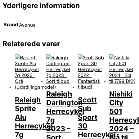
Yderligere information
Brand
Avenue
Relaterede varer
Raleigh
Nishiki
Raleigh
Scott
Darlington
City
Sprite
Sub
Herrecykel
501
Alu
Sport
7g
Herrecy
Herrecykel
30
2023 –
2024 –
7g
Herrecykel
Sort
Blå til