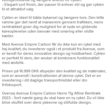
– Elegant sort finish, der passer til enhver stil og gør cyklen
til et attraktivt valg
Cyklen er ideel til både bykørsel og længere ture. Den lette
ramme gør det nemt at manøvrere gennem trafikken, mens
remtrækket giver dig mulighed for at nyde en glidende
køreoplevelse uden besvær med smøring eller slidte
kæder.
Med Avenue Empire Carbon får du ikke kun en cykel med
høj kvalitet; du investerer også i et produkt fra Avenue, som
er kendt for deres innovative design og holdbarhed. Cyklen
er perfekt til dem, der ønsker at kombinere funktionalitet
med æstetik.
Prisen på 16.999 DKK afspejler den kvalitet og de materialer,
som er anvendt i konstruktionen af denne cykel. Det er en
investering i dit daglige transportmiddel eller din
fritidssport.
Overvej Avenue Empire Carbon Herre 11g Alfine Remtræk
2023 – Sort næste gang du skal have en ny cykel. Du vil ikke
blive skuffet over dens ydeevne og stilfulde design.