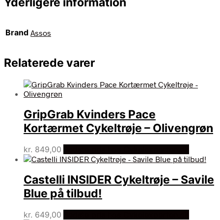
Yderligere information
Brand
Assos
Relaterede varer
GripGrab Kvinders Pace
Kortærmet Cykeltrøje – Olivengrøn
kr.
849,00
Bedste pris hos Cykelexperten.dk
Castelli INSIDER Cykeltrøje – Savile
Blue på tilbud!
kr.
649,00
Bedste pris hos Cykelexperten.dk