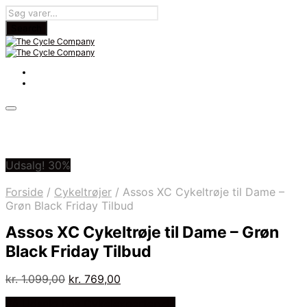
Udsalg! 30%
Forside
/
Cykeltrøjer
/
Assos XC Cykeltrøje til Dame –
Grøn Black Friday Tilbud
Assos XC Cykeltrøje til Dame – Grøn
Black Friday Tilbud
Den
Den
kr.
1.099,00
kr.
769,00
oprindelige
aktuelle
På Udsalg hos Cykelexperten.dk
pris
pris