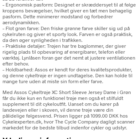
– Ergonomisk pasform: Designet er skræddersyet til at følge
kroppens bevægelser, hvilket giver en tæt men behagelig
pasform. Dette minimerer modstand og forbedrer
aerodynamikken.
– Flot grøn farve: Den friske grønne farve skiller sig ud på
cykelruten og giver et sporty look. Farven er også praktisk,
da den øger synligheden i trafikken.
– Praktiske detaljer: Trøjen har tre baglommer, der giver
rigelig plads til opbevaring af energibarer, telefon eller
værktøj. Lynlåsen foran gør det nemt at justere ventilationen
efter behov.
– Holdbarhed: Assos er kendt for deres kvalitetsprodukter,
og denne cykeltrøje er ingen undtagelse. Den kan holde til
mange ture uden at miste sin form eller farve.
Med Assos Cykeltrøje XC Short Sleeve Jersey Dame i Grøn
får du ikke kun en funktionel trøje men også et stilfuldt
supplement til dit cykeloutfit. Uanset om du kører på
landevejen eller i skoven, vil denne trøje være din
pålidelige følgesvend. Prisen ligger på 1099.00 DKK hos
Cykelexperten.dk, hvor The Cycle Company dagligt scanner
markedet for de bedste tilbud indenfor cykler og udstyr.