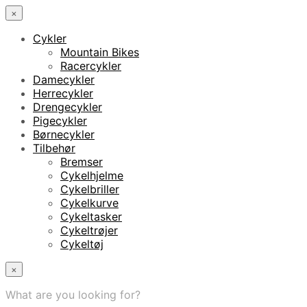
×
Cykler
Mountain Bikes
Racercykler
Damecykler
Herrecykler
Drengecykler
Pigecykler
Børnecykler
Tilbehør
Bremser
Cykelhjelme
Cykelbriller
Cykelkurve
Cykeltasker
Cykeltrøjer
Cykeltøj
×
What are you looking for?