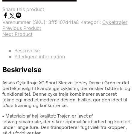
var:
er:
Share this product
kr. 1.099,00.
kr. 769,00.
Varenummer (SKU):
3ff5107d41a8
Kategori:
Cykeltrøjer
Previous Product
Next Product
Beskrivelse
Yderligere information
Beskrivelse
Assos Cykeltrøje XC Short Sleeve Jersey Dame i Grøn er det
perfekte valg til kvindelige cyklister, der ønsker både stil og
funktionalitet. Denne cykeltrøje kombinerer avanceret
teknologi med et moderne design, hvilket gør den ideel til
både træning og konkurrence.
– Materiale af høj kvalitet: Trøjen er lavet af
letvægtsmateriale, der sikrer optimal åndbarhed og komfort
under lange ture. Den transporterer fugt væk fra kroppen,
så du forbliver tør.