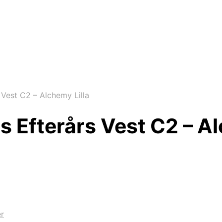
Vest C2 – Alchemy Lilla
Efterårs Vest C2 – Al
er