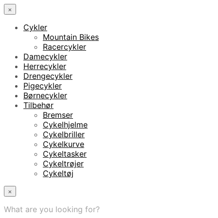
×
Cykler
Mountain Bikes
Racercykler
Damecykler
Herrecykler
Drengecykler
Pigecykler
Børnecykler
Tilbehør
Bremser
Cykelhjelme
Cykelbriller
Cykelkurve
Cykeltasker
Cykeltrøjer
Cykeltøj
×
What are you looking for?