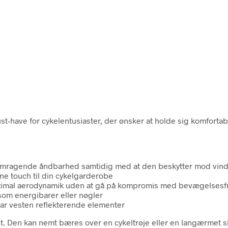
-have for cykelentusiaster, der ønsker at holde sig komfortabl
 fremragende åndbarhed samtidig med at den beskytter mod vind
ne touch til din cykelgarderobe
optimal aerodynamik uden at gå på kompromis med bevægelsesf
som energibarer eller nøgler
har vesten reflekterende elementer
igt. Den kan nemt bæres over en cykeltrøje eller en langærmet sk