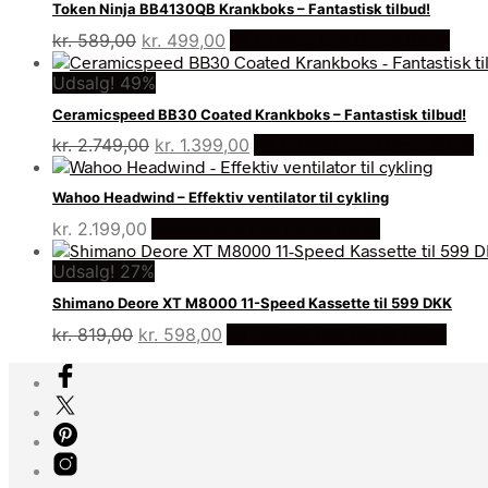
Token Ninja BB4130QB Krankboks – Fantastisk tilbud!
Den
Den
kr.
589,00
kr.
499,00
På Udsalg hos Dania Bikes
oprindelige
aktuelle
Udsalg! 49%
pris
pris
var:
er:
Ceramicspeed BB30 Coated Krankboks – Fantastisk tilbud!
kr. 589,00.
kr. 499,00.
Den
Den
kr.
2.749,00
kr.
1.399,00
På Udsalg hos Dania Bikes
oprindelige
aktuelle
pris
pris
Wahoo Headwind – Effektiv ventilator til cykling
var:
er:
kr.
2.199,00
Bedste pris hos Dania Bikes
kr. 2.749,00.
kr. 1.399,00.
Udsalg! 27%
Shimano Deore XT M8000 11-Speed Kassette til 599 DKK
Den
Den
kr.
819,00
kr.
598,00
På Udsalg hos Dania Bikes
oprindelige
aktuelle
pris
pris
var:
er:
kr. 819,00.
kr. 598,00.