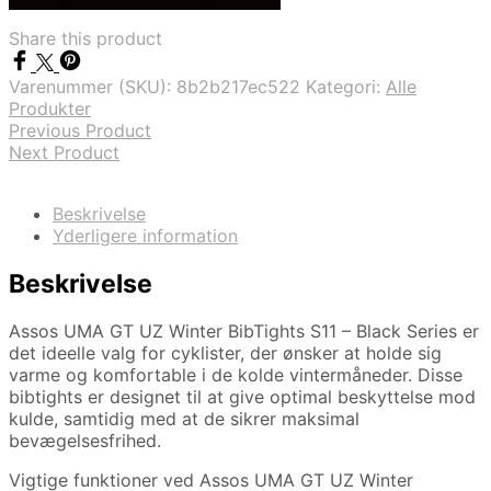
pris
pris
var:
er:
Share this product
kr. 2.689,00.
kr. 1.828,00.
Varenummer (SKU):
8b2b217ec522
Kategori:
Alle
Produkter
Previous Product
Next Product
Beskrivelse
Yderligere information
Beskrivelse
Assos UMA GT UZ Winter BibTights S11 – Black Series er
det ideelle valg for cyklister, der ønsker at holde sig
varme og komfortable i de kolde vintermåneder. Disse
bibtights er designet til at give optimal beskyttelse mod
kulde, samtidig med at de sikrer maksimal
bevægelsesfrihed.
Vigtige funktioner ved Assos UMA GT UZ Winter