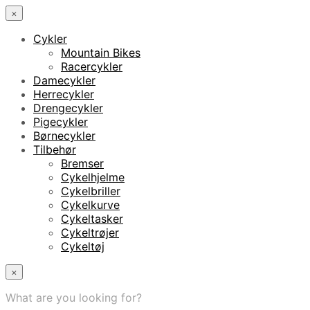
×
Cykler
Mountain Bikes
Racercykler
Damecykler
Herrecykler
Drengecykler
Pigecykler
Børnecykler
Tilbehør
Bremser
Cykelhjelme
Cykelbriller
Cykelkurve
Cykeltasker
Cykeltrøjer
Cykeltøj
×
What are you looking for?