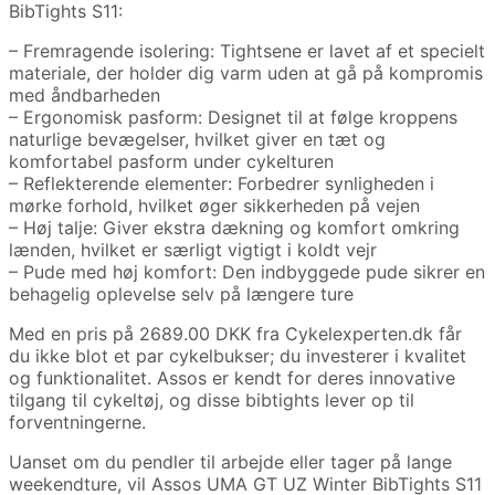
BibTights S11:
– Fremragende isolering: Tightsene er lavet af et specielt
materiale, der holder dig varm uden at gå på kompromis
med åndbarheden
– Ergonomisk pasform: Designet til at følge kroppens
naturlige bevægelser, hvilket giver en tæt og
komfortabel pasform under cykelturen
– Reflekterende elementer: Forbedrer synligheden i
mørke forhold, hvilket øger sikkerheden på vejen
– Høj talje: Giver ekstra dækning og komfort omkring
lænden, hvilket er særligt vigtigt i koldt vejr
– Pude med høj komfort: Den indbyggede pude sikrer en
behagelig oplevelse selv på længere ture
Med en pris på 2689.00 DKK fra Cykelexperten.dk får
du ikke blot et par cykelbukser; du investerer i kvalitet
og funktionalitet. Assos er kendt for deres innovative
tilgang til cykeltøj, og disse bibtights lever op til
forventningerne.
Uanset om du pendler til arbejde eller tager på lange
weekendture, vil Assos UMA GT UZ Winter BibTights S11