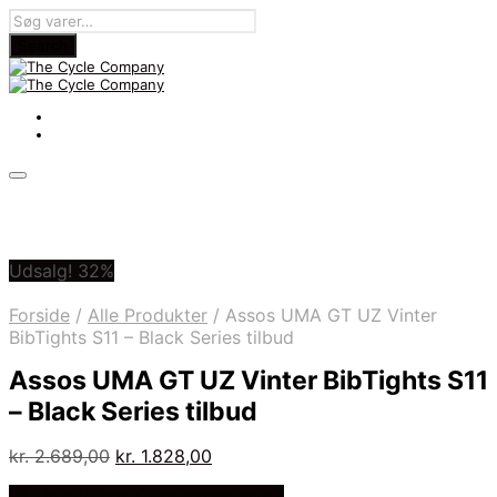
Udsalg! 32%
Forside
/
Alle Produkter
/
Assos UMA GT UZ Vinter
BibTights S11 – Black Series tilbud
Assos UMA GT UZ Vinter BibTights S11
– Black Series tilbud
Den
Den
kr.
2.689,00
kr.
1.828,00
oprindelige
aktuelle
På Udsalg hos Cykelexperten.dk