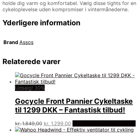
holde dig varm og komfortabel. Vælg disse tights for en
cykeloplevelse uden kompromiser i vintermånederne.
Yderligere information
Brand
Assos
Relaterede varer
Udsalg! 30%
Gocycle Front Pannier Cykeltaske
til 1299 DKK – Fantastisk tilbud!
Den
Den
kr.
1.849,00
kr.
1.299,00
På Udsalg hos Dania Bikes
oprindelige
aktuelle
pris
pris