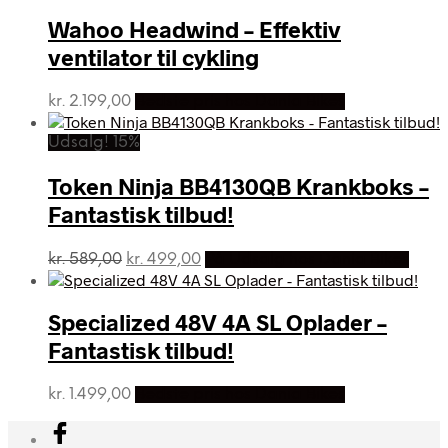
pris
pris
var:
er:
Wahoo Headwind – Effektiv
kr. 8.799,00.
kr. 5.899,00.
ventilator til cykling
kr.
2.199,00
Bedste pris hos Dania Bikes
Udsalg! 15%
Token Ninja BB4130QB Krankboks –
Fantastisk tilbud!
Den
Den
kr.
589,00
kr.
499,00
På Udsalg hos Dania Bikes
oprindelige
aktuelle
pris
pris
var:
er:
Specialized 48V 4A SL Oplader –
kr. 589,00.
kr. 499,00.
Fantastisk tilbud!
kr.
1.499,00
Bedste pris hos Dania Bikes