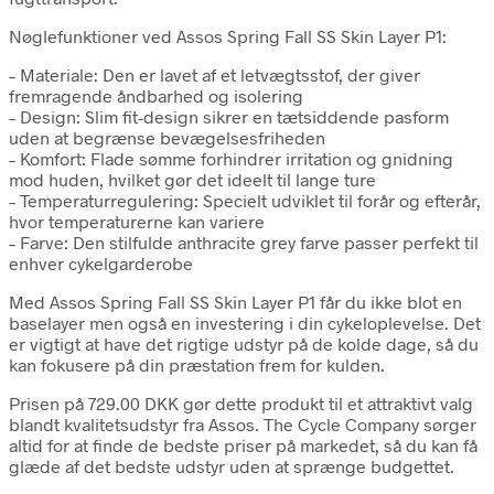
Nøglefunktioner ved Assos Spring Fall SS Skin Layer P1:
– Materiale: Den er lavet af et letvægtsstof, der giver
fremragende åndbarhed og isolering
– Design: Slim fit-design sikrer en tætsiddende pasform
uden at begrænse bevægelsesfriheden
– Komfort: Flade sømme forhindrer irritation og gnidning
mod huden, hvilket gør det ideelt til lange ture
– Temperaturregulering: Specielt udviklet til forår og efterår,
hvor temperaturerne kan variere
– Farve: Den stilfulde anthracite grey farve passer perfekt til
enhver cykelgarderobe
Med Assos Spring Fall SS Skin Layer P1 får du ikke blot en
baselayer men også en investering i din cykeloplevelse. Det
er vigtigt at have det rigtige udstyr på de kolde dage, så du
kan fokusere på din præstation frem for kulden.
Prisen på 729.00 DKK gør dette produkt til et attraktivt valg
blandt kvalitetsudstyr fra Assos. The Cycle Company sørger
altid for at finde de bedste priser på markedet, så du kan få
glæde af det bedste udstyr uden at sprænge budgettet.