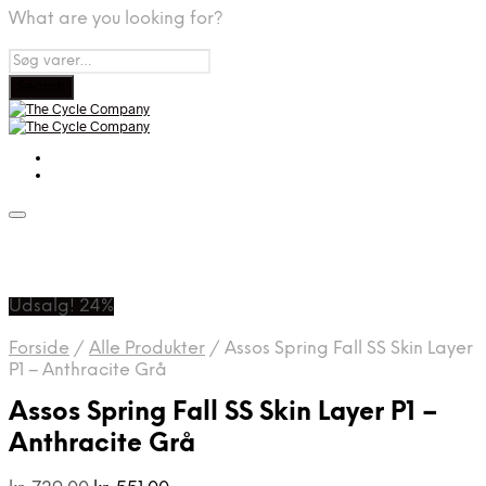
What are you looking for?
Udsalg! 24%
Forside
/
Alle Produkter
/
Assos Spring Fall SS Skin Layer
P1 – Anthracite Grå
Assos Spring Fall SS Skin Layer P1 –
Anthracite Grå