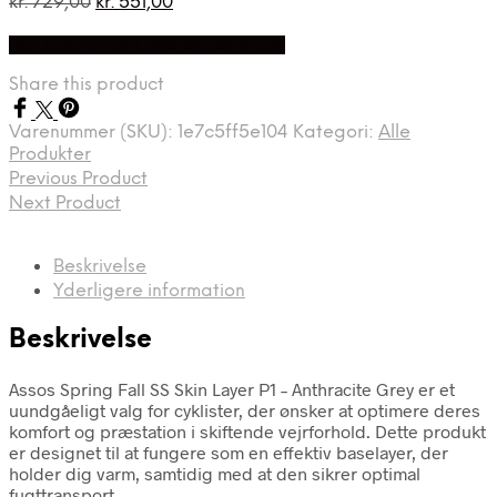
Den
Den
kr.
729,00
kr.
551,00
oprindelige
aktuelle
På Udsalg hos Cykelexperten.dk
pris
pris
var:
er:
Share this product
kr. 729,00.
kr. 551,00.
Varenummer (SKU):
1e7c5ff5e104
Kategori:
Alle
Produkter
Previous Product
Next Product
Beskrivelse
Yderligere information
Beskrivelse
Assos Spring Fall SS Skin Layer P1 – Anthracite Grey er et
uundgåeligt valg for cyklister, der ønsker at optimere deres
komfort og præstation i skiftende vejrforhold. Dette produkt
er designet til at fungere som en effektiv baselayer, der
holder dig varm, samtidig med at den sikrer optimal
fugttransport.