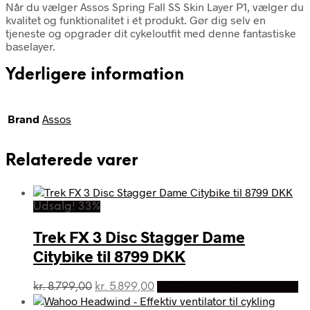
Når du vælger Assos Spring Fall SS Skin Layer P1, vælger du
kvalitet og funktionalitet i ét produkt. Gør dig selv en
tjeneste og opgrader dit cykeloutfit med denne fantastiske
baselayer.
Yderligere information
Brand
Assos
Relaterede varer
Udsalg! 33%
Trek FX 3 Disc Stagger Dame
Citybike til 8799 DKK
Den
Den
kr.
8.799,00
kr.
5.899,00
På Udsalg hos Dania Bikes
oprindelige
aktuelle