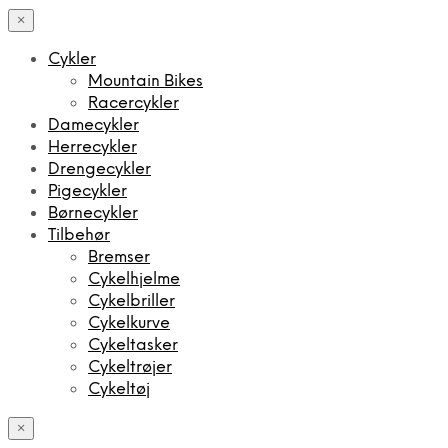
×
Cykler
Mountain Bikes
Racercykler
Damecykler
Herrecykler
Drengecykler
Pigecykler
Børnecykler
Tilbehør
Bremser
Cykelhjelme
Cykelbriller
Cykelkurve
Cykeltasker
Cykeltrøjer
Cykeltøj
×