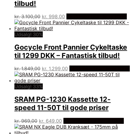
tilbud!
Den
Den
kr.
3.100,00
kr.
998,00
På Udsalg hos Dania Bikes
oprindelige
aktuelle
pris
pris
var:
er:
Udsalg! 30%
kr. 3.100,00.
kr. 998,00.
Gocycle Front Pannier Cykeltaske
til 1299 DKK – Fantastisk tilbud!
Den
Den
kr.
1.849,00
kr.
1.299,00
På Udsalg hos Dania Bikes
oprindelige
aktuelle
pris
pris
var:
er:
Udsalg! 33%
kr. 1.849,00.
kr. 1.299,00.
SRAM PG-1230 Kassette 12-
speed 11-50T til gode priser
Den
Den
kr.
969,00
kr.
649,00
På Udsalg hos Dania Bikes
oprindelige
aktuelle
pris
pris