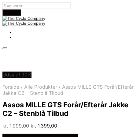
Udsalg! 30%
Forside
/
Alle Produkter
/
Assos MILLE GTS Forår/Efterår
Jakke C2 – Stenblå Tilbud
Assos MILLE GTS Forår/Efterår Jakke
C2 – Stenblå Tilbud
Den
Den
kr.
1.999,00
kr.
1.399,00
oprindelige
aktuelle
På Udsalg hos Cykelexperten.dk