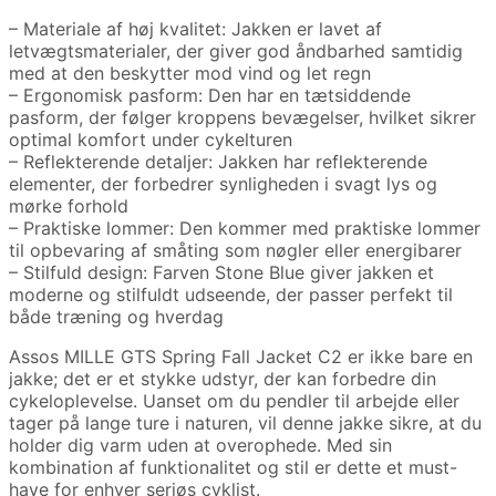
– Materiale af høj kvalitet: Jakken er lavet af
letvægtsmaterialer, der giver god åndbarhed samtidig
med at den beskytter mod vind og let regn
– Ergonomisk pasform: Den har en tætsiddende
pasform, der følger kroppens bevægelser, hvilket sikrer
optimal komfort under cykelturen
– Reflekterende detaljer: Jakken har reflekterende
elementer, der forbedrer synligheden i svagt lys og
mørke forhold
– Praktiske lommer: Den kommer med praktiske lommer
til opbevaring af småting som nøgler eller energibarer
– Stilfuld design: Farven Stone Blue giver jakken et
moderne og stilfuldt udseende, der passer perfekt til
både træning og hverdag
Assos MILLE GTS Spring Fall Jacket C2 er ikke bare en
jakke; det er et stykke udstyr, der kan forbedre din
cykeloplevelse. Uanset om du pendler til arbejde eller
tager på lange ture i naturen, vil denne jakke sikre, at du
holder dig varm uden at overophede. Med sin
kombination af funktionalitet og stil er dette et must-
have for enhver seriøs cyklist.