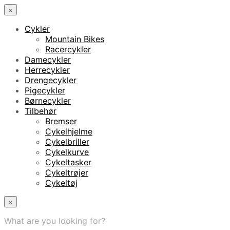
×
Cykler
Mountain Bikes
Racercykler
Damecykler
Herrecykler
Drengecykler
Pigecykler
Børnecykler
Tilbehør
Bremser
Cykelhjelme
Cykelbriller
Cykelkurve
Cykeltasker
Cykeltrøjer
Cykeltøj
×
What are you looking for?