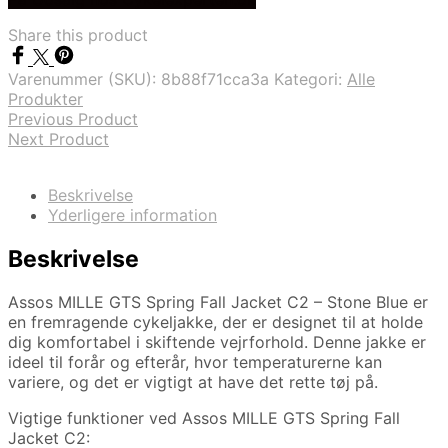
pris
pris
var:
er:
Share this product
kr. 1.999,00.
kr. 1.399,00.
Varenummer (SKU):
8b88f71cca3a
Kategori:
Alle
Produkter
Previous Product
Next Product
Beskrivelse
Yderligere information
Beskrivelse
Assos MILLE GTS Spring Fall Jacket C2 – Stone Blue er
en fremragende cykeljakke, der er designet til at holde
dig komfortabel i skiftende vejrforhold. Denne jakke er
ideel til forår og efterår, hvor temperaturerne kan
variere, og det er vigtigt at have det rette tøj på.
Vigtige funktioner ved Assos MILLE GTS Spring Fall
Jacket C2: