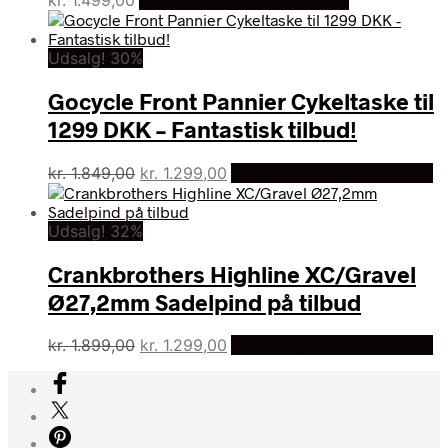
kr.
1.499,00
Bedste pris hos Dania Bikes
Udsalg! 30%
Gocycle Front Pannier Cykeltaske til
1299 DKK – Fantastisk tilbud!
Den
Den
kr.
1.849,00
kr.
1.299,00
På Udsalg hos Dania Bikes
oprindelige
aktuelle
pris
pris
Udsalg! 32%
var:
er:
kr. 1.849,00.
kr. 1.299,00.
Crankbrothers Highline XC/Gravel
Ø27,2mm Sadelpind på tilbud
Den
Den
kr.
1.899,00
kr.
1.299,00
På Udsalg hos Dania Bikes
oprindelige
aktuelle
pris
pris
var:
er:
kr. 1.899,00.
kr. 1.299,00.