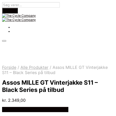
Forside
/
Alle Produkter
/
Assos MILLE GT Vinterjakke
S11 – Black Series på tilbud
Assos MILLE GT Vinterjakke S11 –
Black Series på tilbud
kr.
2.349,00
Bedste pris hos Cykelexperten.dk