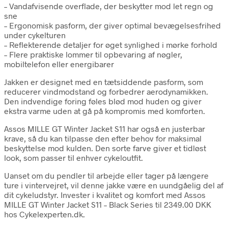
– Vandafvisende overflade, der beskytter mod let regn og
sne
– Ergonomisk pasform, der giver optimal bevægelsesfrihed
under cykelturen
– Reflekterende detaljer for øget synlighed i mørke forhold
– Flere praktiske lommer til opbevaring af nøgler,
mobiltelefon eller energibarer
Jakken er designet med en tætsiddende pasform, som
reducerer vindmodstand og forbedrer aerodynamikken.
Den indvendige foring føles blød mod huden og giver
ekstra varme uden at gå på kompromis med komforten.
Assos MILLE GT Winter Jacket S11 har også en justerbar
krave, så du kan tilpasse den efter behov for maksimal
beskyttelse mod kulden. Den sorte farve giver et tidløst
look, som passer til enhver cykeloutfit.
Uanset om du pendler til arbejde eller tager på længere
ture i vintervejret, vil denne jakke være en uundgåelig del af
dit cykeludstyr. Invester i kvalitet og komfort med Assos
MILLE GT Winter Jacket S11 – Black Series til 2349.00 DKK
hos Cykelexperten.dk.