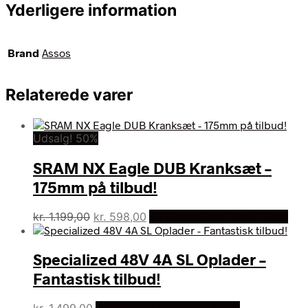
Yderligere information
Brand
Assos
Relaterede varer
Udsalg! 50%
SRAM NX Eagle DUB Kranksæt –
175mm på tilbud!
Den
Den
kr.
1.199,00
kr.
598,00
På Udsalg hos Dania Bikes
oprindelige
aktuelle
pris
pris
Specialized 48V 4A SL Oplader –
var:
er:
kr. 1.199,00.
kr. 598,00.
Fantastisk tilbud!