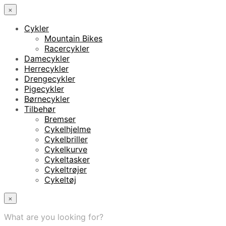
×
Cykler
Mountain Bikes
Racercykler
Damecykler
Herrecykler
Drengecykler
Pigecykler
Børnecykler
Tilbehør
Bremser
Cykelhjelme
Cykelbriller
Cykelkurve
Cykeltasker
Cykeltrøjer
Cykeltøj
×
What are you looking for?