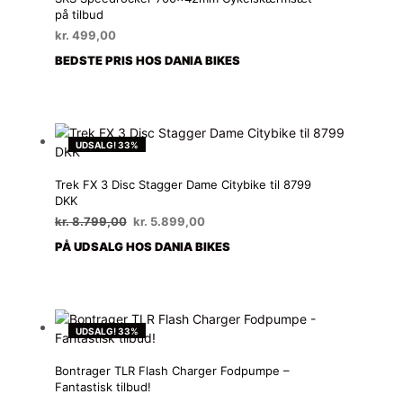
på tilbud
kr.
499,00
BEDSTE PRIS HOS DANIA BIKES
UDSALG! 33%
Trek FX 3 Disc Stagger Dame Citybike til 8799
DKK
Den
Den
kr.
8.799,00
kr.
5.899,00
oprindelige
aktuelle
PÅ UDSALG HOS DANIA BIKES
pris
pris
var:
er:
kr. 8.799,00.
kr. 5.899,00.
UDSALG! 33%
Bontrager TLR Flash Charger Fodpumpe –
Fantastisk tilbud!