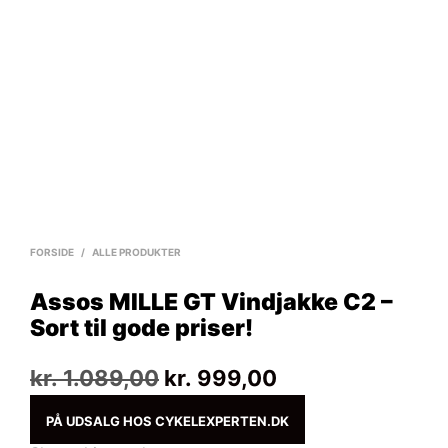
FORSIDE
/
ALLE PRODUKTER
Assos MILLE GT Vindjakke C2 –
Sort til gode priser!
Den
Den
kr.
1.089,00
kr.
999,00
oprindelige
aktuelle
PÅ UDSALG HOS CYKELEXPERTEN.DK
pris
pris