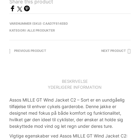
Share this product
var:
er:
kr. 1.089,00.
kr. 999,00.
VARENUMMER (SKU):
CAAD7F814EBD
KATEGORI:
ALLE PRODUKTER
PREVIOUS PRODUCT
NEXT PRODUCT
BESKRIVELSE
YDERLIGERE INFORMATION
Assos MILLE GT Wind Jacket C2 – Sort er en uundgåelig
tilføjelse til enhver cykels garderobe. Denne jakke er
designet med fokus på både komfort og funktionalitet,
hvilket gør den ideel til cyklister, der ønsker at holde sig
beskyttede mod vind og let regn under deres ture.
Vigtige egenskaber ved Assos MILLE GT Wind Jacket C2: