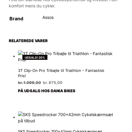
komfort mens du cykler.
Assos
Brand
RELATEREDE VARER
UDSALG! 20%
3T Clip-On Pro Tribøjle til Triathlon – Fantastisk
Pris!
Den
Den
kr.
1.099,00
kr.
875,00
oprindelige
aktuelle
PÅ UDSALG HOS DANIA BIKES
pris
pris
var:
er:
kr. 1.099,00.
kr. 875,00.
SKS Speedrocker 700x42mm Cykelskærmsæt