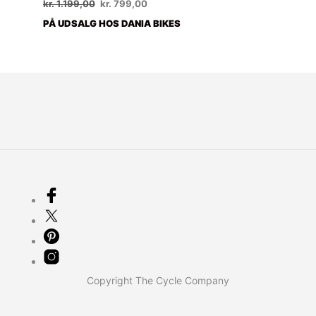
Den
Den
kr.
1.199,00
kr.
799,00
oprindelige
aktuelle
PÅ UDSALG HOS DANIA BIKES
pris
pris
var:
er:
kr. 1.199,00.
kr. 799,00.
Copyright The Cycle Company