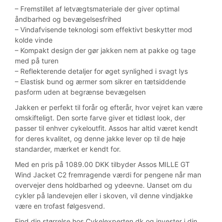
– Fremstillet af letvægtsmateriale der giver optimal
åndbarhed og bevægelsesfrihed
– Vindafvisende teknologi som effektivt beskytter mod
kolde vinde
– Kompakt design der gør jakken nem at pakke og tage
med på turen
– Reflekterende detaljer for øget synlighed i svagt lys
– Elastisk bund og ærmer som sikrer en tætsiddende
pasform uden at begrænse bevægelsen
Jakken er perfekt til forår og efterår, hvor vejret kan være
omskifteligt. Den sorte farve giver et tidløst look, der
passer til enhver cykeloutfit. Assos har altid været kendt
for deres kvalitet, og denne jakke lever op til de høje
standarder, mærket er kendt for.
Med en pris på 1089.00 DKK tilbyder Assos MILLE GT
Wind Jacket C2 fremragende værdi for pengene når man
overvejer dens holdbarhed og ydeevne. Uanset om du
cykler på landevejen eller i skoven, vil denne vindjakke
være en trofast følgesvend.
Find din størrelse hos Cykelexperten.dk og invester i din