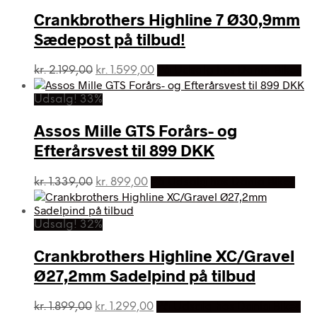
kr. 2.749,00.
kr. 1.399,00.
Crankbrothers Highline 7 Ø30,9mm
Sædepost på tilbud!
Den
Den
kr.
2.199,00
kr.
1.599,00
På Udsalg hos Dania Bikes
oprindelige
aktuelle
pris
pris
Udsalg! 33%
var:
er:
kr. 2.199,00.
kr. 1.599,00.
Assos Mille GTS Forårs- og
Efterårsvest til 899 DKK
Den
Den
kr.
1.339,00
kr.
899,00
På Udsalg hos Dania Bikes
oprindelige
aktuelle
pris
pris
var:
er:
Udsalg! 32%
kr. 1.339,00.
kr. 899,00.
Crankbrothers Highline XC/Gravel
Ø27,2mm Sadelpind på tilbud
Den
Den
kr.
1.899,00
kr.
1.299,00
På Udsalg hos Dania Bikes