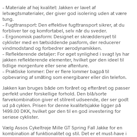
– Materiale af høj kvalitet: Jakken er lavet af
letvægtsmaterialer, der giver god isolering uden at være
tung.
– Fugttransport: Den effektive fugttransport sikrer, at du
forbliver tør og komfortabel, selv når du sveder.
– Ergonomisk pasform: Designet er skræddersyet til
cyklister med en tætsiddende pasform, der reducerer
vindmodstand og forbedrer aerodynamikken.
– Reflekterende detaljer: For øget synlighed i svagt lys har
jakken reflekterende elementer, hvilket gør den ideel til
tidlige morgenture eller sene aftenture.
– Praktiske lommer: Der er flere lommer bagpå til
opbevaring af småting som energibarer eller din telefon.
Jakken kan bruges både om foråret og efteråret og passer
perfekt under forskellige forhold. Den blå/sorte
farvekombination giver et stilrent udseende, der ser godt
ud på cyklen. Prisen for denne kvalitetsjakke ligger på
1499.00 DKK, hvilket gør den til en god investering for
seriøse cyklister.
Vælg Assos Cykeltrøje Mille GT Spring Fall Jakke for en
kombination af funktionalitet og stil. Det er et must-have i