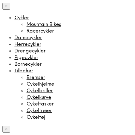
×
Cykler
Mountain Bikes
Racercykler
Damecykler
Herrecykler
Drengecykler
Pigecykler
Børnecykler
Tilbehør
Bremser
Cykelhjelme
Cykelbriller
Cykelkurve
Cykeltasker
Cykeltrøjer
Cykeltøj
×