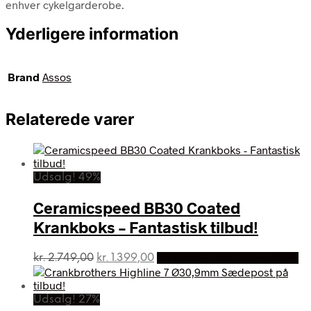
enhver cykelgarderobe.
Yderligere information
Brand
Assos
Relaterede varer
Udsalg! 49%
Ceramicspeed BB30 Coated
Krankboks – Fantastisk tilbud!
Den
Den
kr.
2.749,00
kr.
1.399,00
På Udsalg hos Dania Bikes
oprindelige
aktuelle
pris
pris
var:
er:
Udsalg! 27%