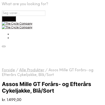
What are you looking for?
Forside
/
Alle Produkter
/
Assos Mille GT Forårs- og
Efterårs Cykeljakke, Blå/Sort
Assos Mille GT Forårs- og Efterårs
Cykeljakke, Blå/Sort
kr.
1.499,00