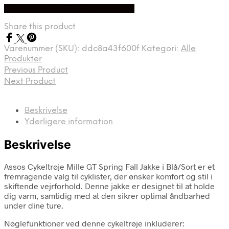
Bedste pris hos Cykelexperten.dk
Share this product
Varenummer (SKU):
ddc8a43f600f
Kategori:
Alle
Produkter
Previous Product
Next Product
Beskrivelse
Yderligere information
Beskrivelse
Assos Cykeltrøje Mille GT Spring Fall Jakke i Blå/Sort er et
fremragende valg til cyklister, der ønsker komfort og stil i
skiftende vejrforhold. Denne jakke er designet til at holde
dig varm, samtidig med at den sikrer optimal åndbarhed
under dine ture.
Nøglefunktioner ved denne cykeltrøje inkluderer: