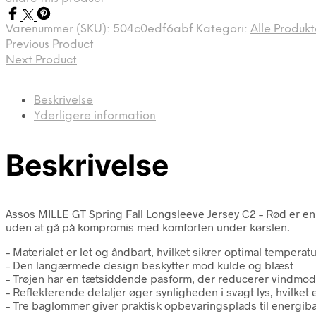
kr. 1.409,00.
kr. 704,00.
Varenummer (SKU):
504c0edf6abf
Kategori:
Alle Produkt
Previous Product
Next Product
Beskrivelse
Yderligere information
Beskrivelse
Assos MILLE GT Spring Fall Longsleeve Jersey C2 – Rød er en fr
uden at gå på kompromis med komforten under kørslen.
– Materialet er let og åndbart, hvilket sikrer optimal temperat
– Den langærmede design beskytter mod kulde og blæst
– Trøjen har en tætsiddende pasform, der reducerer vindmo
– Reflekterende detaljer øger synligheden i svagt lys, hvilket 
– Tre baglommer giver praktisk opbevaringsplads til energib