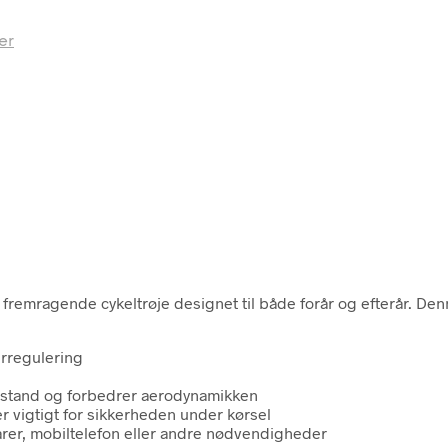
er
emragende cykeltrøje designet til både forår og efterår. Denne 
urregulering
dstand og forbedrer aerodynamikken
er vigtigt for sikkerheden under kørsel
arer, mobiltelefon eller andre nødvendigheder