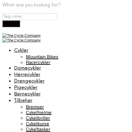
What are you looking for?
Cykler
Mountain Bikes
Racercykler
Damecykler
Herrecykler
Drengecykler
Pigecykler
Børnecykler
Tilbehør
Bremser
Cykelhjelme
Cykelbriller
Cykelkurve
Cykeltasker