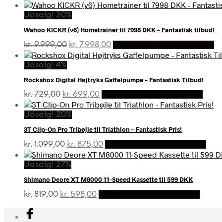
Udsalg! 20%
Wahoo KICKR (v6) Hometrainer til 7998 DKK – Fantastisk tilbud!
Den
Den
kr.
9.999,00
kr.
7.998,00
På Udsalg hos Dania Bikes
oprindelige
aktuelle
pris
pris
Udsalg! 4%
var:
er:
Rockshox Digital Højtryks Gaffelpumpe – Fantastisk Tilbud!
kr. 9.999,00.
kr. 7.998,00.
Den
Den
kr.
729,00
kr.
699,00
På Udsalg hos Dania Bikes
oprindelige
aktuelle
pris
pris
Udsalg! 20%
var:
er:
3T Clip-On Pro Tribøjle til Triathlon – Fantastisk Pris!
kr. 729,00.
kr. 699,00.
Den
Den
kr.
1.099,00
kr.
875,00
På Udsalg hos Dania Bikes
oprindelige
aktuelle
pris
pris
Udsalg! 27%
var:
er:
Shimano Deore XT M8000 11-Speed Kassette til 599 DKK
kr. 1.099,00.
kr. 875,00.
Den
Den
kr.
819,00
kr.
598,00
På Udsalg hos Dania Bikes
oprindelige
aktuelle
pris
pris