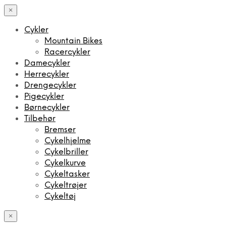
×
Cykler
Mountain Bikes
Racercykler
Damecykler
Herrecykler
Drengecykler
Pigecykler
Børnecykler
Tilbehør
Bremser
Cykelhjelme
Cykelbriller
Cykelkurve
Cykeltasker
Cykeltrøjer
Cykeltøj
×