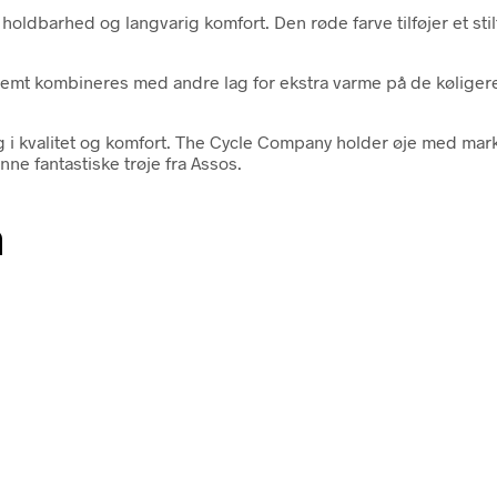
holdbarhed og langvarig komfort. Den røde farve tilføjer et stilf
emt kombineres med andre lag for ekstra varme på de køligere 
ng i kvalitet og komfort. The Cycle Company holder øje med marke
ne fantastiske trøje fra Assos.
n