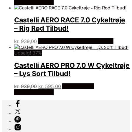
oprindelige
aktuelle
Cykelexperten.dk
pris
pris
var:
er:
Castelli AERO RACE 7.0 Cykeltrøje
kr. 939,00.
kr. 938,00.
– Rig Rød Tilbud!
kr.
939,00
Bedste pris hos Cykelexperten.dk
Udsalg! 37%
Castelli AERO PRO 7.0 W Cykeltrøje
– Lys Sort Tilbud!
Den
Den
kr.
939,00
kr.
595,00
På Udsalg hos
oprindelige
aktuelle
Cykelexperten.dk
pris
pris
var:
er:
kr. 939,00.
kr. 595,00.