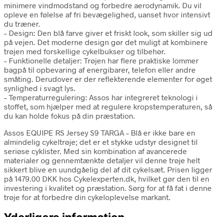
minimere vindmodstand og forbedre aerodynamik. Du vil
opleve en følelse af fri bevægelighed, uanset hvor intensivt
du træner.
– Design: Den blå farve giver et friskt look, som skiller sig ud
på vejen. Det moderne design gør det muligt at kombinere
trøjen med forskellige cykelbukser og tilbehør.
– Funktionelle detaljer: Trøjen har flere praktiske lommer
bagpå til opbevaring af energibarer, telefon eller andre
småting. Derudover er der reflekterende elementer for øget
synlighed i svagt lys.
– Temperaturregulering: Assos har integreret teknologi i
stoffet, som hjælper med at regulere kropstemperaturen, så
du kan holde fokus på din præstation.
Assos EQUIPE RS Jersey S9 TARGA – Blå er ikke bare en
almindelig cykeltrøje; det er et stykke udstyr designet til
seriøse cyklister. Med sin kombination af avancerede
materialer og gennemtænkte detaljer vil denne trøje helt
sikkert blive en uundgåelig del af dit cykelsæt. Prisen ligger
på 1479.00 DKK hos Cykelexperten.dk, hvilket gør den til en
investering i kvalitet og præstation. Sørg for at få fat i denne
trøje for at forbedre din cykeloplevelse markant.