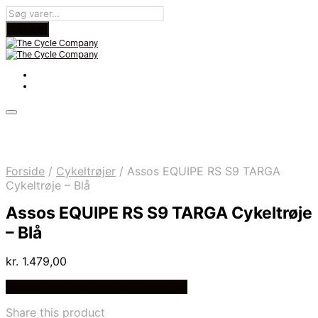
Forside
/
Cykeltrøjer
/
Assos EQUIPE RS S9 TARGA
Cykeltrøje – Blå
Assos EQUIPE RS S9 TARGA Cykeltrøje
– Blå
kr.
1.479,00
Bedste pris hos Cykelexperten.dk
Share this product