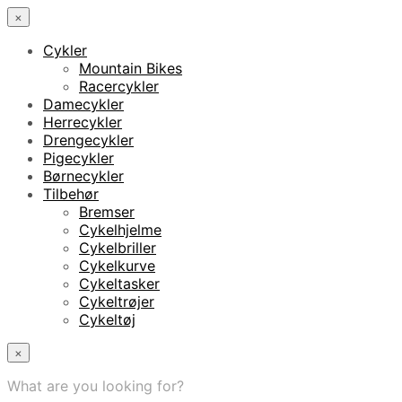
×
Cykler
Mountain Bikes
Racercykler
Damecykler
Herrecykler
Drengecykler
Pigecykler
Børnecykler
Tilbehør
Bremser
Cykelhjelme
Cykelbriller
Cykelkurve
Cykeltasker
Cykeltrøjer
Cykeltøj
×
What are you looking for?