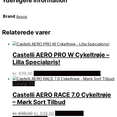
Yderligere information
Brand
Assos
Relaterede varer
Castelli AERO PRO W Cykeltrøje –
Lilla Specialpris!
kr.
939,00
Bedste pris hos Cykelexperten.dk
Udsalg! 0%
Castelli AERO RACE 7.0 Cykeltrøje
– Mørk Sort Tilbud
Den
Den
kr.
939,00
kr.
938,00
På Udsalg hos