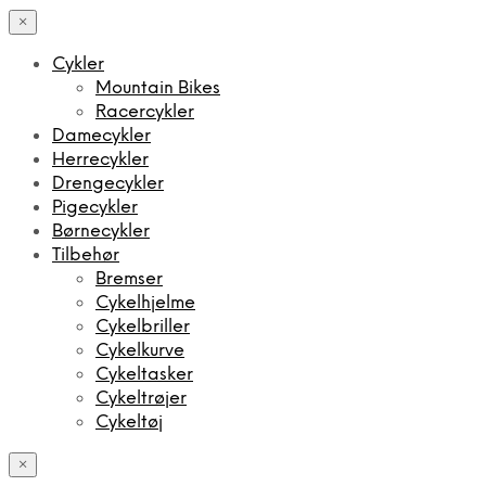
×
Cykler
Mountain Bikes
Racercykler
Damecykler
Herrecykler
Drengecykler
Pigecykler
Børnecykler
Tilbehør
Bremser
Cykelhjelme
Cykelbriller
Cykelkurve
Cykeltasker
Cykeltrøjer
Cykeltøj
×