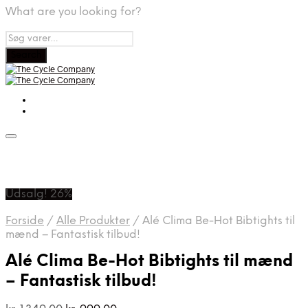
What are you looking for?
Udsalg! 26%
Forside
/
Alle Produkter
/
Alé Clima Be-Hot Bibtights til
mænd – Fantastisk tilbud!
Alé Clima Be-Hot Bibtights til mænd
– Fantastisk tilbud!