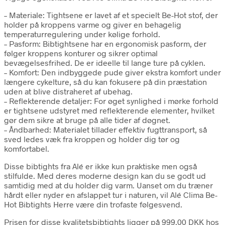
– Materiale: Tightsene er lavet af et specielt Be-Hot stof, der
holder på kroppens varme og giver en behagelig
temperaturregulering under kølige forhold.
– Pasform: Bibtightsene har en ergonomisk pasform, der
følger kroppens konturer og sikrer optimal
bevægelsesfrihed. De er ideelle til lange ture på cyklen.
– Komfort: Den indbyggede pude giver ekstra komfort under
længere cykelture, så du kan fokusere på din præstation
uden at blive distraheret af ubehag.
– Reflekterende detaljer: For øget synlighed i mørke forhold
er tightsene udstyret med reflekterende elementer, hvilket
gør dem sikre at bruge på alle tider af døgnet.
– Åndbarhed: Materialet tillader effektiv fugttransport, så
sved ledes væk fra kroppen og holder dig tør og
komfortabel.
Disse bibtights fra Alé er ikke kun praktiske men også
stilfulde. Med deres moderne design kan du se godt ud
samtidig med at du holder dig varm. Uanset om du træner
hårdt eller nyder en afslappet tur i naturen, vil Alé Clima Be-
Hot Bibtights Herre være din trofaste følgesvend.
Prisen for disse kvalitetsbibtights ligger på 999.00 DKK hos