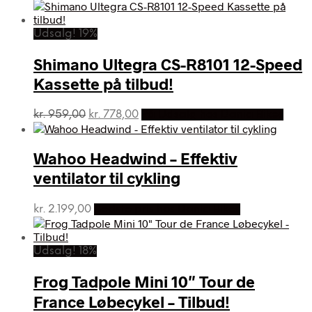
oprindelige
aktuelle
pris
pris
var:
er:
Udsalg! 19%
kr. 8.799,00.
kr. 5.899,00.
Shimano Ultegra CS-R8101 12-Speed
Kassette på tilbud!
Den
Den
kr.
959,00
kr.
778,00
På Udsalg hos Dania Bikes
oprindelige
aktuelle
pris
pris
var:
er:
Wahoo Headwind – Effektiv
kr. 959,00.
kr. 778,00.
ventilator til cykling
kr.
2.199,00
Bedste pris hos Dania Bikes
Udsalg! 18%
Frog Tadpole Mini 10″ Tour de
France Løbecykel – Tilbud!