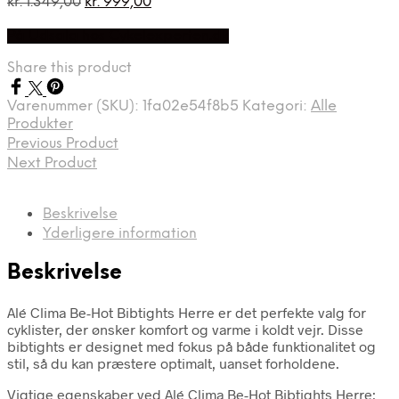
Den
Den
kr.
1.349,00
kr.
999,00
oprindelige
aktuelle
På Udsalg hos Cykelexperten.dk
pris
pris
var:
er:
Share this product
kr. 1.349,00.
kr. 999,00.
Varenummer (SKU):
1fa02e54f8b5
Kategori:
Alle
Produkter
Previous Product
Next Product
Beskrivelse
Yderligere information
Beskrivelse
Alé Clima Be-Hot Bibtights Herre er det perfekte valg for
cyklister, der ønsker komfort og varme i koldt vejr. Disse
bibtights er designet med fokus på både funktionalitet og
stil, så du kan præstere optimalt, uanset forholdene.
Vigtige egenskaber ved Alé Clima Be-Hot Bibtights Herre: