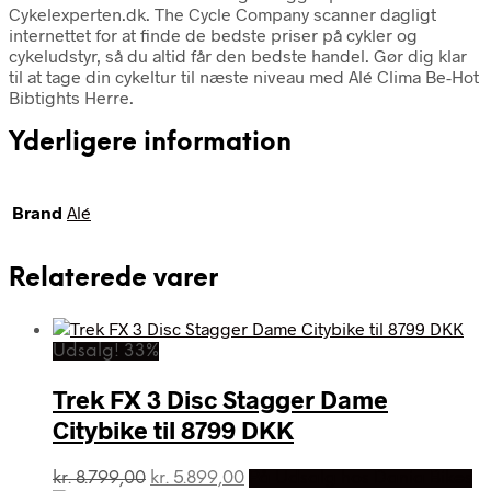
Cykelexperten.dk. The Cycle Company scanner dagligt
internettet for at finde de bedste priser på cykler og
cykeludstyr, så du altid får den bedste handel. Gør dig klar
til at tage din cykeltur til næste niveau med Alé Clima Be-Hot
Bibtights Herre.
Yderligere information
Brand
Alé
Relaterede varer
Udsalg! 33%
Trek FX 3 Disc Stagger Dame
Citybike til 8799 DKK
Den
Den
kr.
8.799,00
kr.
5.899,00
På Udsalg hos Dania Bikes