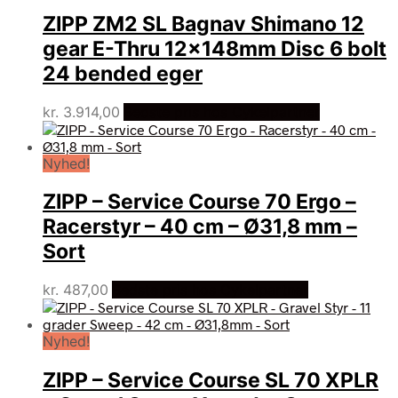
ZIPP ZM2 SL Bagnav Shimano 12
gear E-Thru 12x148mm Disc 6 bolt
24 bended eger
kr.
3.914,00
Bedste pris hos Cykelpartner
Nyhed!
ZIPP – Service Course 70 Ergo –
Racerstyr – 40 cm – Ø31,8 mm –
Sort
kr.
487,00
Bedste pris hos Cykelpartner
Nyhed!
ZIPP – Service Course SL 70 XPLR