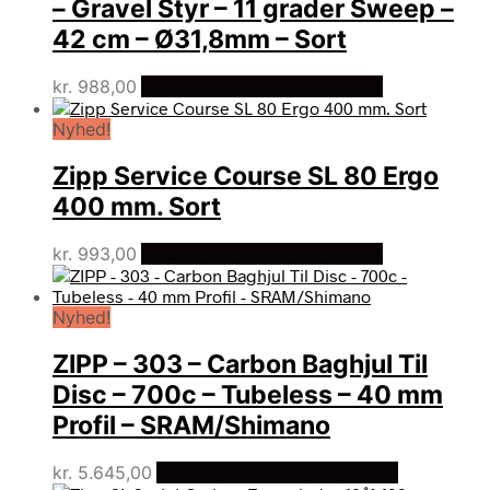
– Gravel Styr – 11 grader Sweep –
42 cm – Ø31,8mm – Sort
kr.
988,00
Bedste pris hos Cykelpartner
Nyhed!
Zipp Service Course SL 80 Ergo
400 mm. Sort
kr.
993,00
Bedste pris hos Cykelpartner
Nyhed!
ZIPP – 303 – Carbon Baghjul Til
Disc – 700c – Tubeless – 40 mm
Profil – SRAM/Shimano
kr.
5.645,00
Bedste pris hos Cykelpartner