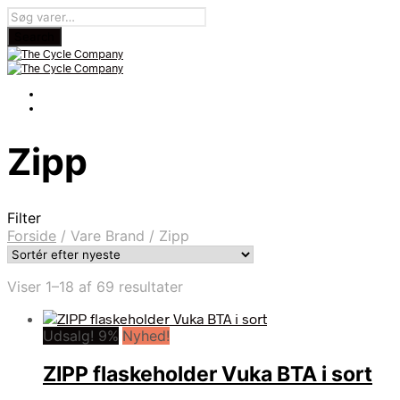
Zipp
Filter
Forside
/
Vare Brand
/
Zipp
Sorteret
Viser 1–18 af 69 resultater
efter
seneste
Udsalg! 9%
Nyhed!
ZIPP flaskeholder Vuka BTA i sort