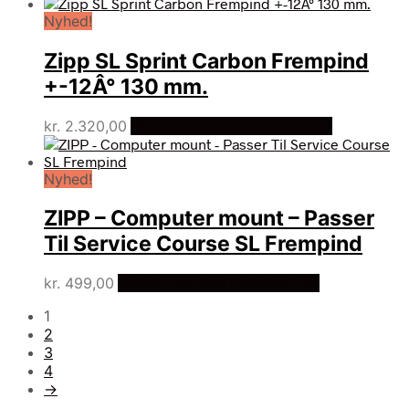
Nyhed!
Zipp SL Sprint Carbon Frempind
+-12Â° 130 mm.
kr.
2.320,00
Bedste pris hos Cykelpartner
Nyhed!
ZIPP – Computer mount – Passer
Til Service Course SL Frempind
kr.
499,00
Bedste pris hos Cykelpartner
1
2
3
4
→