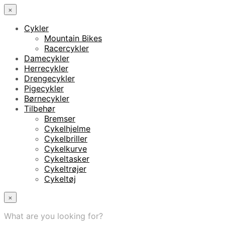
×
Cykler
Mountain Bikes
Racercykler
Damecykler
Herrecykler
Drengecykler
Pigecykler
Børnecykler
Tilbehør
Bremser
Cykelhjelme
Cykelbriller
Cykelkurve
Cykeltasker
Cykeltrøjer
Cykeltøj
×
What are you looking for?