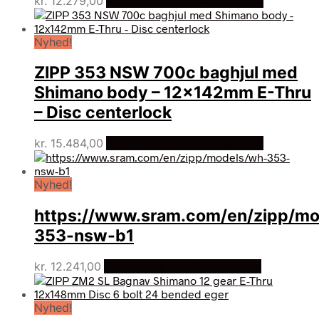
kr.
12.279,00
Bedste pris hos Cykelpartner
Nyhed!
ZIPP 353 NSW 700c baghjul med
Shimano body – 12x142mm E-Thru
– Disc centerlock
kr.
15.484,00
Bedste pris hos Cykelpartner
Nyhed!
https://www.sram.com/en/zipp/mo
353-nsw-b1
kr.
12.241,00
Bedste pris hos Cykelpartner
Nyhed!