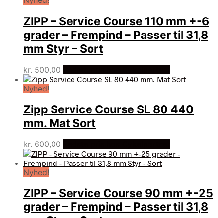
Nyhed!
var:
er:
kr. 729,00.
kr. 660,00.
ZIPP – Service Course 110 mm +-6
grader – Frempind – Passer til 31,8
mm Styr – Sort
kr.
500,00
Bedste pris hos Cykelpartner
Nyhed!
Zipp Service Course SL 80 440
mm. Mat Sort
kr.
600,00
Bedste pris hos Cykelpartner
Nyhed!
ZIPP – Service Course 90 mm +-25
grader – Frempind – Passer til 31,8