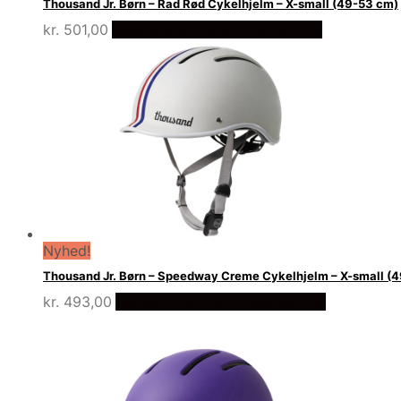
Thousand Jr. Børn – Rad Rød Cykelhjelm – X-small (49-53 cm)
kr.
501,00
Bedste pris hos Ecykelhjelm.dk
Nyhed!
Thousand Jr. Børn – Speedway Creme Cykelhjelm – X-small (
kr.
493,00
Bedste pris hos Ecykelhjelm.dk