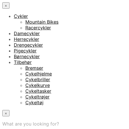
×
Cykler
Mountain Bikes
Racercykler
Damecykler
Herrecykler
Drengecykler
Pigecykler
Børnecykler
Tilbehør
Bremser
Cykelhjelme
Cykelbriller
Cykelkurve
Cykeltasker
Cykeltrøjer
Cykeltøj
×
What are you looking for?