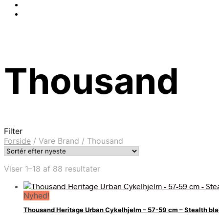
Thousand
Filter
Forside
/
Vare Brand
/
Thousand
Sorteret
Viser 1–18 af 88 resultater
efter
seneste
Nyhed!
Thousand Heritage Urban Cykelhjelm – 57-59 cm – Stealth bl