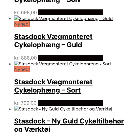
kr.
698,00
Bedste pris hos Cykelpartner
Nyhed!
Stasdock Vægmonteret
Cykelophæng – Guld
kr.
888,00
Bedste pris hos Cykelpartner
Nyhed!
Stasdock Vægmonteret
Cykelophæng – Sort
kr.
799,00
Bedste pris hos Cykelpartner
Stasdock – Ny Guld Cykeltilbehør
og Værktøj