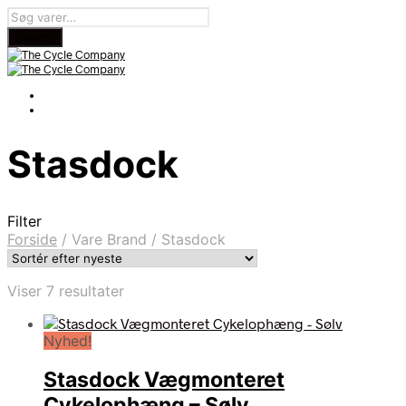
Stasdock
Filter
Forside
/
Vare Brand
/
Stasdock
Sorteret
Viser 7 resultater
efter
seneste
Nyhed!
Stasdock Vægmonteret
Cykelophæng – Sølv