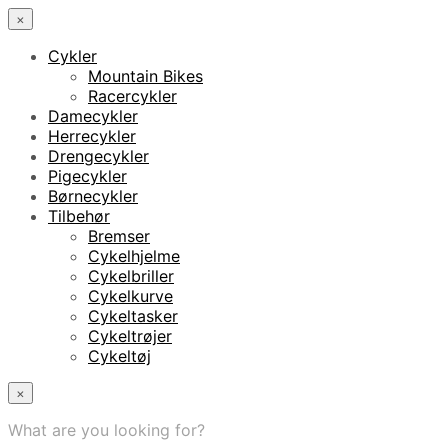
×
Cykler
Mountain Bikes
Racercykler
Damecykler
Herrecykler
Drengecykler
Pigecykler
Børnecykler
Tilbehør
Bremser
Cykelhjelme
Cykelbriller
Cykelkurve
Cykeltasker
Cykeltrøjer
Cykeltøj
×
What are you looking for?