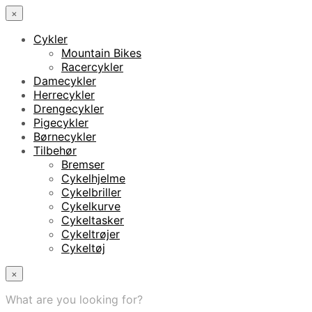
×
Cykler
Mountain Bikes
Racercykler
Damecykler
Herrecykler
Drengecykler
Pigecykler
Børnecykler
Tilbehør
Bremser
Cykelhjelme
Cykelbriller
Cykelkurve
Cykeltasker
Cykeltrøjer
Cykeltøj
×
What are you looking for?