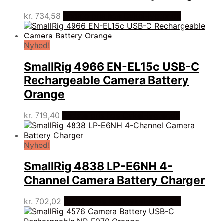
kr.
734,58
Bedste pris hos Cykel-lygter.dk
Nyhed!
SmallRig 4966 EN-EL15c USB-C
Rechargeable Camera Battery
Orange
kr.
719,40
Bedste pris hos Cykel-lygter.dk
Nyhed!
SmallRig 4838 LP-E6NH 4-
Channel Camera Battery Charger
kr.
702,02
Bedste pris hos Cykel-lygter.dk