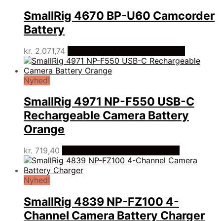
SmallRig 4670 BP-U60 Camcorder
Battery
kr.
2.071,74
Bedste pris hos Cykel-lygter.dk
Nyhed!
SmallRig 4971 NP-F550 USB-C
Rechargeable Camera Battery
Orange
kr.
719,40
Bedste pris hos Cykel-lygter.dk
Nyhed!
SmallRig 4839 NP-FZ100 4-
Channel Camera Battery Charger