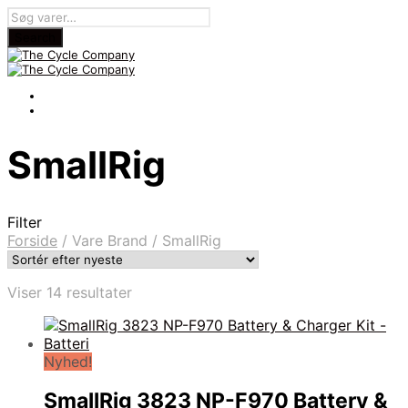
SmallRig
Filter
Forside
/
Vare Brand
/
SmallRig
Sorteret
Viser 14 resultater
efter
seneste
Nyhed!
SmallRig 3823 NP-F970 Battery &