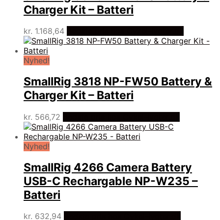
Charger Kit – Batteri
kr.
1.168,64
Bedste pris hos Cykel-lygter.dk
Nyhed!
SmallRig 3818 NP-FW50 Battery &
Charger Kit – Batteri
kr.
566,72
Bedste pris hos Cykel-lygter.dk
Nyhed!
SmallRig 4266 Camera Battery
USB-C Rechargable NP-W235 –
Batteri
kr.
632,94
Bedste pris hos Cykel-lygter.dk