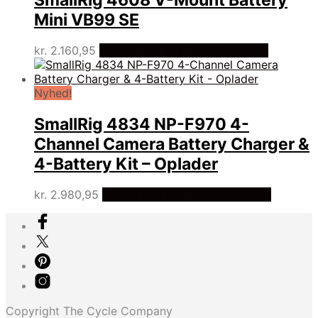
SmallRig 4608 V-Mount Battery
Mini VB99 SE
kr.
2.160,95
Bedste pris hos Cykel-lygter.dk
Nyhed!
SmallRig 4834 NP-F970 4-
Channel Camera Battery Charger &
4-Battery Kit – Oplader
kr.
2.980,95
Bedste pris hos Cykel-lygter.dk
Copyright The Cycle Company