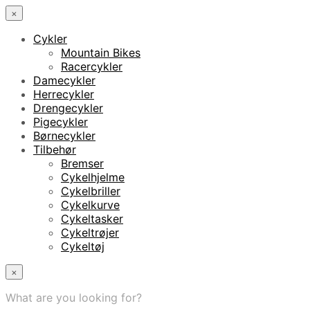
×
Cykler
Mountain Bikes
Racercykler
Damecykler
Herrecykler
Drengecykler
Pigecykler
Børnecykler
Tilbehør
Bremser
Cykelhjelme
Cykelbriller
Cykelkurve
Cykeltasker
Cykeltrøjer
Cykeltøj
×
What are you looking for?