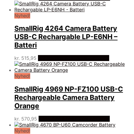
Nyhed!
SmallRig 4264 Camera Battery
USB-C Rechargable LP-E6NH –
Batteri
kr.
515,95
Bedste pris hos Cykel-lygter.dk
Nyhed!
SmallRig 4969 NP-FZ100 USB-C
Rechargeable Camera Battery
Orange
kr.
570,95
Bedste pris hos Cykel-lygter.dk
Nyhed!