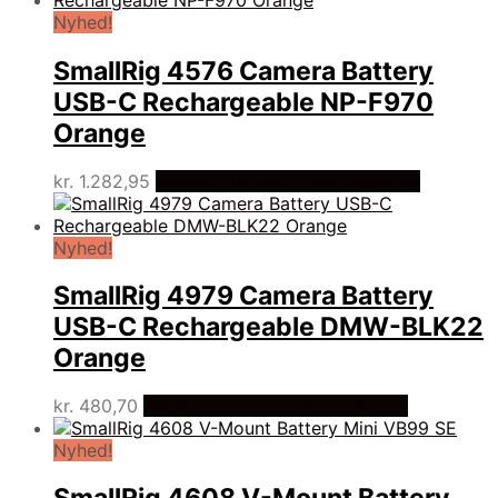
Nyhed!
SmallRig 4576 Camera Battery
USB-C Rechargeable NP-F970
Orange
kr.
1.282,95
Bedste pris hos Cykel-lygter.dk
Nyhed!
SmallRig 4979 Camera Battery
USB-C Rechargeable DMW-BLK22
Orange
kr.
480,70
Bedste pris hos Cykel-lygter.dk
Nyhed!