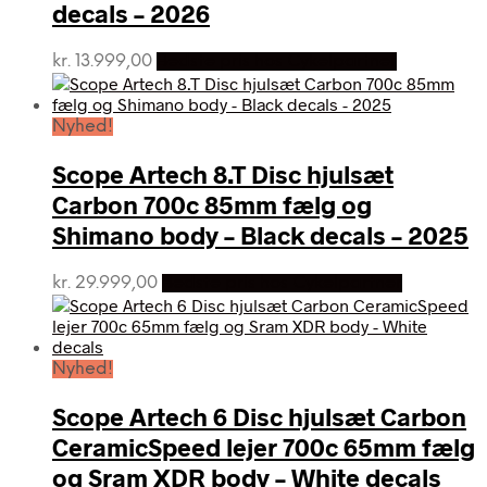
decals – 2026
kr.
13.999,00
Bedste pris hos Cykelpartner
Nyhed!
Scope Artech 8.T Disc hjulsæt
Carbon 700c 85mm fælg og
Shimano body – Black decals – 2025
kr.
29.999,00
Bedste pris hos Cykelpartner
Nyhed!
Scope Artech 6 Disc hjulsæt Carbon
CeramicSpeed lejer 700c 65mm fælg
og Sram XDR body – White decals