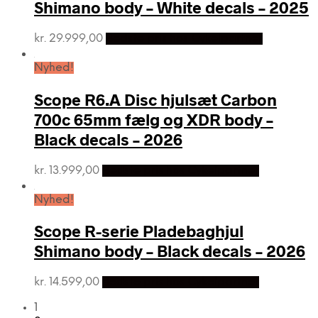
Shimano body – White decals – 2025
kr.
29.999,00
Bedste pris hos Cykelpartner
Nyhed!
Scope R6.A Disc hjulsæt Carbon
700c 65mm fælg og XDR body –
Black decals – 2026
kr.
13.999,00
Bedste pris hos Cykelpartner
Nyhed!
Scope R-serie Pladebaghjul
Shimano body – Black decals – 2026
kr.
14.599,00
Bedste pris hos Cykelpartner
1