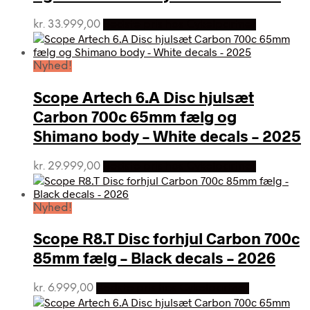
kr.
33.999,00
Bedste pris hos Cykelpartner
Nyhed!
Scope Artech 6.A Disc hjulsæt
Carbon 700c 65mm fælg og
Shimano body – White decals – 2025
kr.
29.999,00
Bedste pris hos Cykelpartner
Nyhed!
Scope R8.T Disc forhjul Carbon 700c
85mm fælg – Black decals – 2026
kr.
6.999,00
Bedste pris hos Cykelpartner