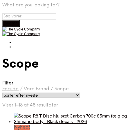
What are you looking for?
Scope
Filter
Forside
/
Vare Brand
/
Scope
Sorteret
Viser 1–18 af 48 resultater
efter
seneste
Nyhed!