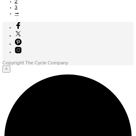
2
3
→
Copyright The Cycle Company
×