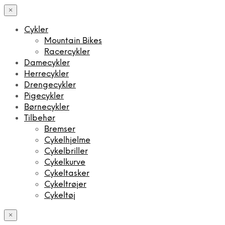
×
Cykler
Mountain Bikes
Racercykler
Damecykler
Herrecykler
Drengecykler
Pigecykler
Børnecykler
Tilbehør
Bremser
Cykelhjelme
Cykelbriller
Cykelkurve
Cykeltasker
Cykeltrøjer
Cykeltøj
×