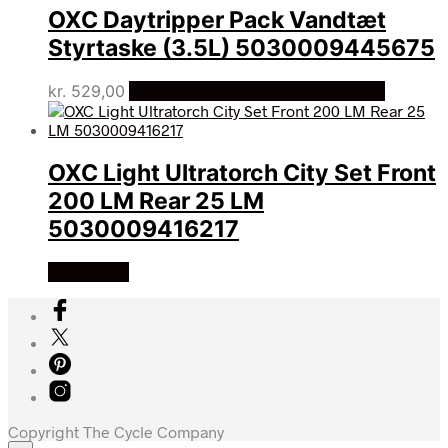
OXC Daytripper Pack Vandtæt
Styrtaske (3.5L) 5030009445675
kr.
529,00
Bedste pris hos Cykelexperten.dk
OXC Light Ultratorch City Set Front
200 LM Rear 25 LM
5030009416217
SE PRISEN
Copyright The Cycle Company