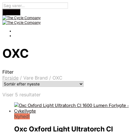
OXC
Filter
Forside
/
Vare Brand
/
OXC
Sorteret
Viser 5 resultater
efter
seneste
Nyhed!
Oxc Oxford Light Ultratorch Cl