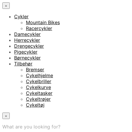
×
Cykler
Mountain Bikes
Racercykler
Damecykler
Herrecykler
Drengecykler
Pigecykler
Børnecykler
Tilbehør
Bremser
Cykelhjelme
Cykelbriller
Cykelkurve
Cykeltasker
Cykeltrøjer
Cykeltøj
×
What are you looking for?