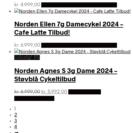
kr.
4.999,00
Bedste pris hos Cykelexperten.dk
Norden Ellen 7g Damecykel 2024 –
Cafe Latte Tilbud!
kr.
6.999,00
Bedste pris hos Cykelexperten.dk
Udsalg! 8%
Norden Agnes S 3g Dame 2024 –
Støvblå Cykeltilbud
Den
Den
kr.
6.499,00
kr.
5.992,00
På Udsalg hos
oprindelige
aktuelle
Cykelexperten.dk
pris
pris
var:
er:
1
kr. 6.499,00.
kr. 5.992,00.
2
3
4
→