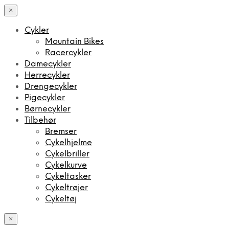
×
Cykler
Mountain Bikes
Racercykler
Damecykler
Herrecykler
Drengecykler
Pigecykler
Børnecykler
Tilbehør
Bremser
Cykelhjelme
Cykelbriller
Cykelkurve
Cykeltasker
Cykeltrøjer
Cykeltøj
×