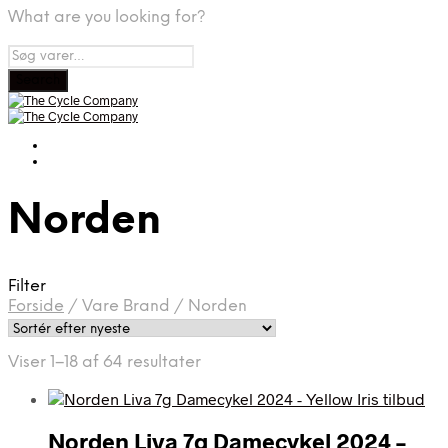
What are you looking for?
Norden
Filter
Forside
/
Vare Brand
/
Norden
Sorteret
Viser 1–18 af 64 resultater
efter
seneste
Norden Liva 7g Damecykel 2024 –