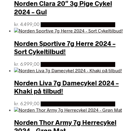
kr. 6.999,00.
kr. 5.994,00.
Norden Clara 20″ 3g Pige Cykel
2024 – Gul
kr.
4.499,00
Bedste pris hos Cykelexperten.dk
Norden Sportive 7g Herre 2024 –
Sort Cykeltilbud!
kr.
6.999,00
Bedste pris hos Cykelexperten.dk
Norden Liva 7g Damecykel 2024 –
Khaki på tilbud!
kr.
6.299,00
Bedste pris hos Cykelexperten.dk
Norden Thor Army 7g Herrecykel
2024 – Grøn Mat