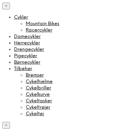
×
Cykler
Mountain Bikes
Racercykler
Damecykler
Herrecykler
Drengecykler
Pigecykler
Børnecykler
Tilbehør
Bremser
Cykelhjelme
Cykelbriller
Cykelkurve
Cykeltasker
Cykeltrøjer
Cykeltøj
×