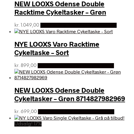
NEW LOOXS Odense Double
Racktime Cykeltasker – Grøn
kr.
1.049,00
Bedste pris hos Cykelexperten.dk
NYE LOOXS Varo Racktime
Cykeltaske – Sort
kr.
899,00
Bedste pris hos Cykelexperten.dk
NEW LOOXS Odense Double
Cykeltasker – Grøn 8714827982969
kr.
699,00
Bedste pris hos Cykelexperten.dk
Udsalg! 17%