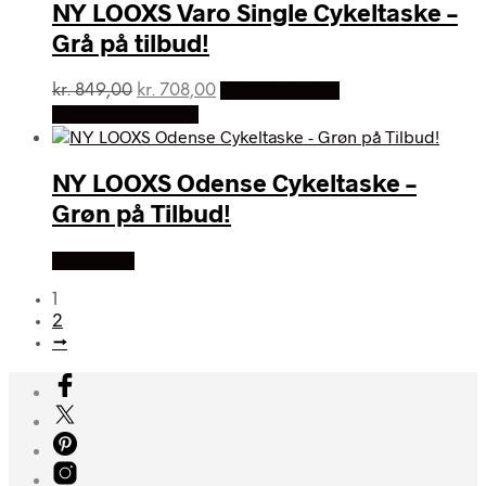
NY LOOXS Varo Single Cykeltaske –
Grå på tilbud!
Den
Den
kr.
849,00
kr.
708,00
På Udsalg hos
oprindelige
aktuelle
Cykelexperten.dk
pris
pris
var:
er:
kr. 849,00.
kr. 708,00.
NY LOOXS Odense Cykeltaske –
Grøn på Tilbud!
SE PRISEN
1
2
→