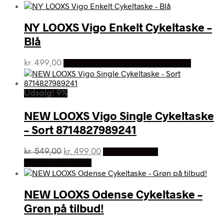
pris
pris
var:
er:
kr. 799,00.
kr. 699,00.
NY LOOXS Vigo Enkelt Cykeltaske –
Blå
kr.
499,00
Bedste pris hos Cykelexperten.dk
Udsalg! 9%
NEW LOOXS Vigo Single Cykeltaske
– Sort 8714827989241
Den
Den
kr.
549,00
kr.
499,00
På Udsalg hos
oprindelige
aktuelle
Cykelexperten.dk
pris
pris
var:
er:
kr. 549,00.
kr. 499,00.
NEW LOOXS Odense Cykeltaske –
Grøn på tilbud!