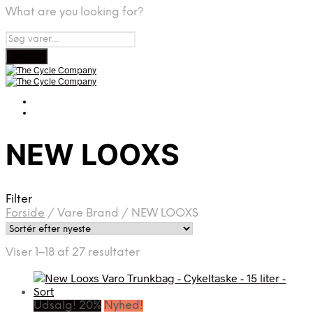
What are you looking for?
NEW LOOXS
Filter
Forside
/
Vare Brand
/
NEW LOOXS
Sorteret
Viser 1–18 af 27 resultater
efter
seneste
Udsalg! 20%
Nyhed!