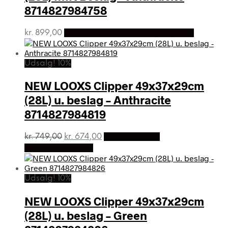
8714827984758
kr.
899,00
Bedste pris hos Cykelexperten.dk
Udsalg! 10%
NEW LOOXS Clipper 49x37x29cm
(28L) u. beslag – Anthracite
8714827984819
Den
Den
kr.
749,00
kr.
674,00
På Udsalg hos
oprindelige
aktuelle
Cykelexperten.dk
pris
pris
var:
er:
kr. 749,00.
kr. 674,00.
Udsalg! 10%
NEW LOOXS Clipper 49x37x29cm
(28L) u. beslag – Green