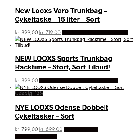
New Looxs Varo Trunkbag –
Cykeltaske – 15 liter – Sort
Den
Den
kr.
899,00
kr.
719,00
På Udsalg hos Cykelpartner
oprindelige
aktuelle
pris
pris
var:
er:
NEW LOOXS Sports Trunkbag
kr. 899,00.
kr. 719,00.
Racktime – Stort, Sort Tilbud!
kr.
899,00
Bedste pris hos Cykelexperten.dk
Udsalg! 13%
NYE LOOXS Odense Dobbelt
Cykeltasker – Sort
Den
Den
kr.
799,00
kr.
699,00
På Udsalg hos
oprindelige
aktuelle
Cykelexperten.dk