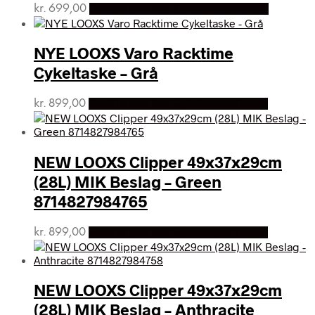
kr.
699,00
Bedste pris hos Cykelexperten.dk
NYE LOOXS Varo Racktime
Cykeltaske – Grå
kr.
899,00
Bedste pris hos Cykelexperten.dk
NEW LOOXS Clipper 49x37x29cm
(28L) MIK Beslag – Green
8714827984765
kr.
899,00
Bedste pris hos Cykelexperten.dk
NEW LOOXS Clipper 49x37x29cm
(28L) MIK Beslag – Anthracite