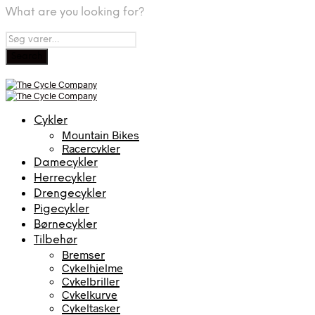
What are you looking for?
Cykler
Mountain Bikes
Racercykler
Damecykler
Herrecykler
Drengecykler
Pigecykler
Børnecykler
Tilbehør
Bremser
Cykelhjelme
Cykelbriller
Cykelkurve
Cykeltasker