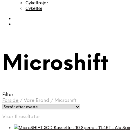
Cykeltrøjer
Cykeltøj
Microshift
Filter
Forside
/
Vare Brand
/
Microshift
Sorteret
Viser 11 resultater
efter
seneste