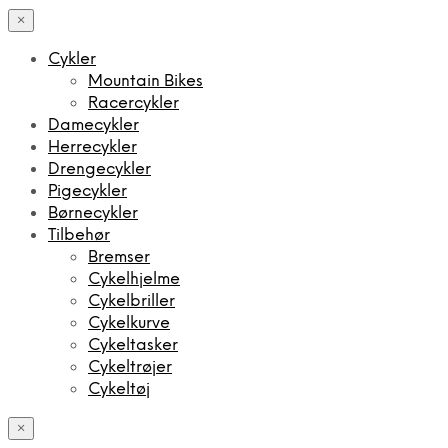
×
Cykler
Mountain Bikes
Racercykler
Damecykler
Herrecykler
Drengecykler
Pigecykler
Børnecykler
Tilbehør
Bremser
Cykelhjelme
Cykelbriller
Cykelkurve
Cykeltasker
Cykeltrøjer
Cykeltøj
×