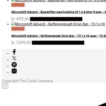
Nyhed!
Microshift Advent – Bagskifter med kobling til 1 x 8 eller 9 gear – 
kr.
499,00
Bedste pris hos Cykelpartner
Nyhed!
Microshift Advent – Skiftegrebsæt Drop Bar – Til 1 x 10 gear – Til
kr.
1.209,00
Bedste pris hos Cykelpartner
Copyright The Cycle Company
×