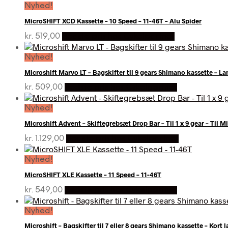
Nyhed!
MicroSHIFT XCD Kassette – 10 Speed – 11-46T – Alu Spider
kr.
519,00
Bedste pris hos Cykelpartner
Nyhed!
Microshift Marvo LT – Bagskifter til 9 gears Shimano kassette – 
kr.
509,00
Bedste pris hos Cykelpartner
Nyhed!
Microshift Advent – Skiftegrebsæt Drop Bar – Til 1 x 9 gear – Til 
kr.
1.129,00
Bedste pris hos Cykelpartner
Nyhed!
MicroSHIFT XLE Kassette – 11 Speed – 11-46T
kr.
549,00
Bedste pris hos Cykelpartner
Nyhed!
Microshift – Bagskifter til 7 eller 8 gears Shimano kassette – Kort