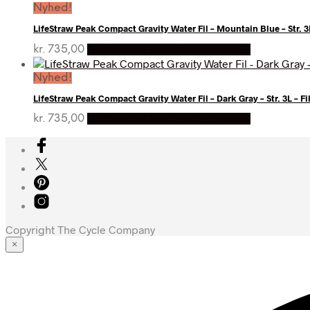
Nyhed!
LifeStraw Peak Compact Gravity Water Fil – Mountain Blue – Str. 3L
kr.
735,00
Bedste pris hos Cykel-lygter.dk
Nyhed!
LifeStraw Peak Compact Gravity Water Fil – Dark Gray – Str. 3L – Fi
kr.
735,00
Bedste pris hos Cykel-lygter.dk
Copyright The Cycle Company
×