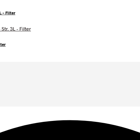
 – Filter
lter