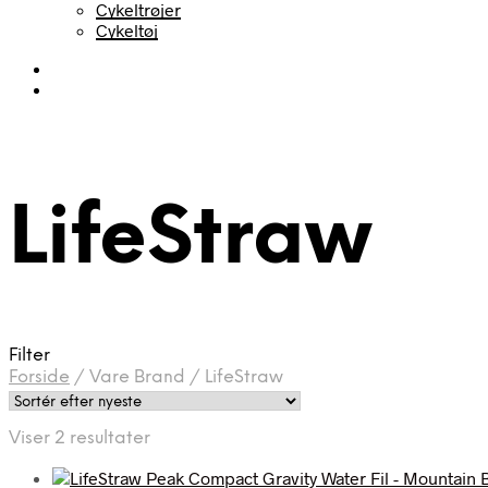
Cykeltrøjer
Cykeltøj
LifeStraw
Filter
Forside
/
Vare Brand
/
LifeStraw
Sorteret
Viser 2 resultater
efter
seneste