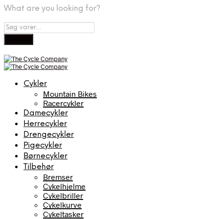
What are you looking for?
Cykler
Mountain Bikes
Racercykler
Damecykler
Herrecykler
Drengecykler
Pigecykler
Børnecykler
Tilbehør
Bremser
Cykelhjelme
Cykelbriller
Cykelkurve
Cykeltasker