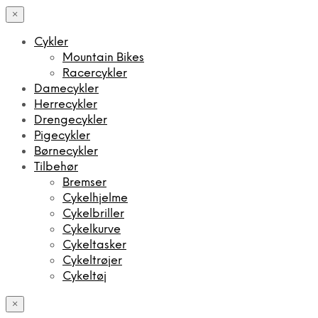
×
Cykler
Mountain Bikes
Racercykler
Damecykler
Herrecykler
Drengecykler
Pigecykler
Børnecykler
Tilbehør
Bremser
Cykelhjelme
Cykelbriller
Cykelkurve
Cykeltasker
Cykeltrøjer
Cykeltøj
×