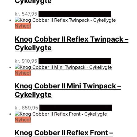
Cykellygte
kr.
547,95
Bedste pris hos Cykel-lygter.dk
Nyhed!
Knog Cobber II Reflex Twinpack –
Cykellygte
kr.
910,95
Bedste pris hos Cykel-lygter.dk
Nyhed!
Knog Cobber II Mini Twinpack –
Cykellygte
kr.
659,95
Bedste pris hos Cykel-lygter.dk
Nyhed!
Knog Cobber II Reflex Front –