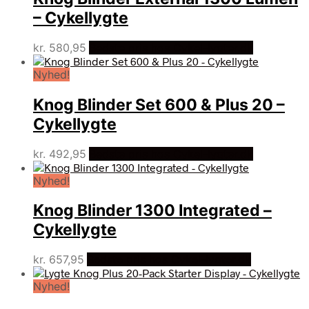
– Cykellygte
kr.
580,95
Bedste pris hos Cykel-lygter.dk
Nyhed!
Knog Blinder Set 600 & Plus 20 –
Cykellygte
kr.
492,95
Bedste pris hos Cykel-lygter.dk
Nyhed!
Knog Blinder 1300 Integrated –
Cykellygte
kr.
657,95
Bedste pris hos Cykel-lygter.dk
Nyhed!