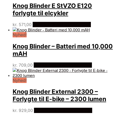
Knog Blinder E StVZO E120
forlygte til elcykler
kr.
571,00
Bedste pris hos Cykelpartner
Nyhed!
Knog Blinder – Batteri med 10,000
mAH
kr.
709,00
Bedste pris hos Cykelpartner
Nyhed!
Knog Blinder External 2300 –
Forlygte til E-bike – 2300 lumen
kr.
929,00
Bedste pris hos Cykelpartner