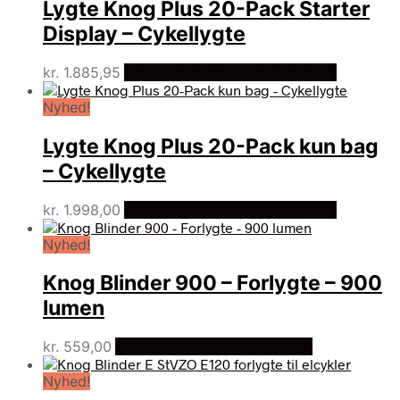
Lygte Knog Plus 20-Pack Starter
Display – Cykellygte
kr.
1.885,95
Bedste pris hos Cykel-lygter.dk
Nyhed!
Lygte Knog Plus 20-Pack kun bag
– Cykellygte
kr.
1.998,00
Bedste pris hos Cykel-lygter.dk
Nyhed!
Knog Blinder 900 – Forlygte – 900
lumen
kr.
559,00
Bedste pris hos Cykelpartner
Nyhed!