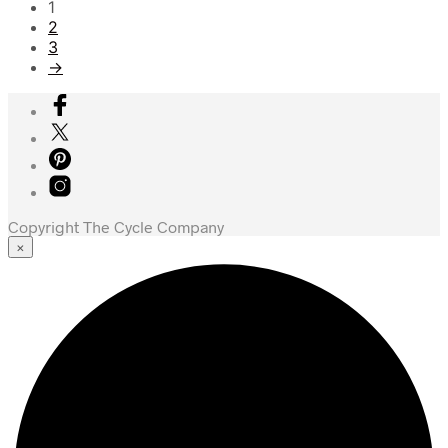
1
2
3
→
Copyright The Cycle Company
×