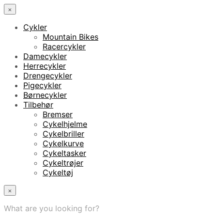
×
Cykler
Mountain Bikes
Racercykler
Damecykler
Herrecykler
Drengecykler
Pigecykler
Børnecykler
Tilbehør
Bremser
Cykelhjelme
Cykelbriller
Cykelkurve
Cykeltasker
Cykeltrøjer
Cykeltøj
×
What are you looking for?