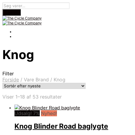
Knog
Filter
Forside
/
Vare Brand
/
Knog
Sorteret
Viser 1–18 af 53 resultater
efter
seneste
Udsalg! 7%
Nyhed!
Knog Blinder Road baglygte