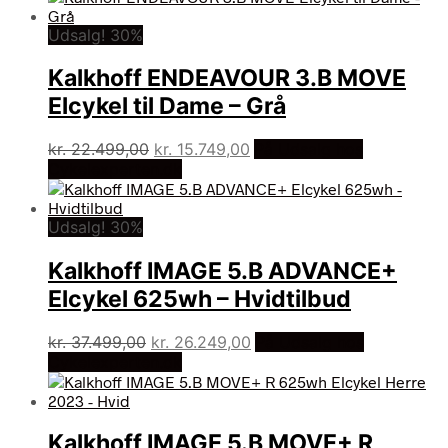
Udsalg! 30%
Kalkhoff ENDEAVOUR 3.B MOVE
Elcykel til Dame – Grå
Den
Den
kr.
22.499,00
kr.
15.749,00
På Udsalg hos
oprindelige
aktuelle
Cykelexperten.dk
pris
pris
var:
er:
Udsalg! 30%
kr. 22.499,00.
kr. 15.749,00.
Kalkhoff IMAGE 5.B ADVANCE+
Elcykel 625wh – Hvidtilbud
Den
Den
kr.
37.499,00
kr.
26.249,00
På Udsalg hos
oprindelige
aktuelle
Cykelexperten.dk
pris
pris
var:
er:
kr. 37.499,00.
kr. 26.249,00.
Kalkhoff IMAGE 5.B MOVE+ R