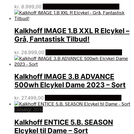
kr.
8.999,00
Bedste pris hos Cykelexperten.dk
Kalkhoff IMAGE 1.B XXL R Elcykel –
Grå, Fantastisk Tilbud!
kr.
26.999,00
Bedste pris hos Cykelexperten.dk
Kalkhoff IMAGE 3.B ADVANCE
500wh Elcykel Dame 2023 – Sort
kr.
27.499,00
Bedste pris hos Cykelexperten.dk
Udsalg! 30%
Kalkhoff ENTICE 5.B. SEASON
Elcykel til Dame – Sort