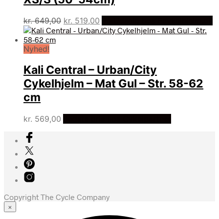
Den
Den
kr.
649,00
kr.
519,00
På Udsalg hos Ecykelhjelm.dk
oprindelige
aktuelle
pris
pris
Nyhed!
var:
er:
kr. 649,00.
kr. 519,00.
Kali Central – Urban/City
Cykelhjelm – Mat Gul – Str. 58-62
cm
kr.
569,00
Bedste pris hos Cykelpartner
Copyright The Cycle Company
×