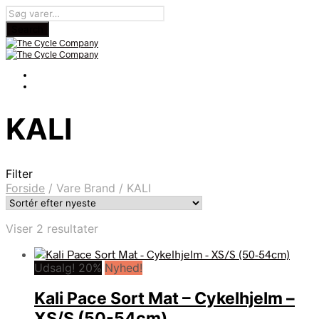
KALI
Filter
Forside
/
Vare Brand
/
KALI
Sorteret
Viser 2 resultater
efter
seneste
Udsalg! 20%
Nyhed!
Kali Pace Sort Mat – Cykelhjelm –
XS/S (50-54cm)