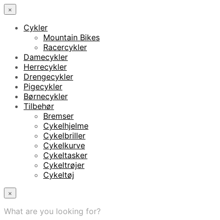
×
Cykler
Mountain Bikes
Racercykler
Damecykler
Herrecykler
Drengecykler
Pigecykler
Børnecykler
Tilbehør
Bremser
Cykelhjelme
Cykelbriller
Cykelkurve
Cykeltasker
Cykeltrøjer
Cykeltøj
×
What are you looking for?