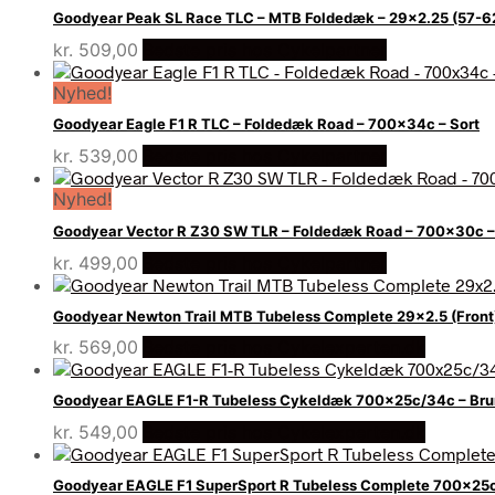
Goodyear Peak SL Race TLC – MTB Foldedæk – 29×2.25 (57-62
kr.
509,00
Bedste pris hos Cykelpartner
Nyhed!
Goodyear Eagle F1 R TLC – Foldedæk Road – 700x34c – Sort
kr.
539,00
Bedste pris hos Cykelpartner
Nyhed!
Goodyear Vector R Z30 SW TLR – Foldedæk Road – 700x30c –
kr.
499,00
Bedste pris hos Cykelpartner
Goodyear Newton Trail MTB Tubeless Complete 29×2.5 (Fron
kr.
569,00
Bedste pris hos Cykelexperten.dk
Goodyear EAGLE F1-R Tubeless Cykeldæk 700x25c/34c – Bru
kr.
549,00
Bedste pris hos Cykelexperten.dk
Goodyear EAGLE F1 SuperSport R Tubeless Complete 700x25