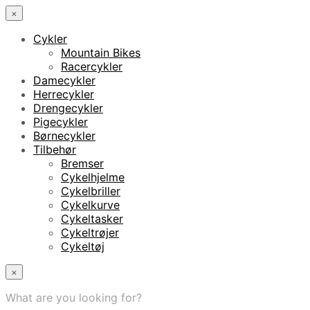
×
Cykler
Mountain Bikes
Racercykler
Damecykler
Herrecykler
Drengecykler
Pigecykler
Børnecykler
Tilbehør
Bremser
Cykelhjelme
Cykelbriller
Cykelkurve
Cykeltasker
Cykeltrøjer
Cykeltøj
×
What are you looking for?