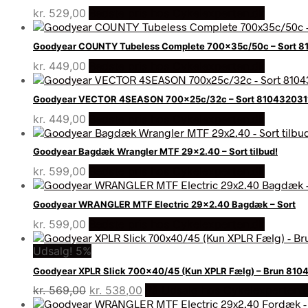
kr.
529,00
Bedste pris hos Cykelexperten.dk
Goodyear COUNTY Tubeless Complete 700x35c/50c – Sort 
kr.
449,00
Bedste pris hos Cykelexperten.dk
Goodyear VECTOR 4SEASON 700x25c/32c – Sort 810432031
kr.
449,00
Bedste pris hos Cykelexperten.dk
Goodyear Bagdæk Wrangler MTF 29×2.40 – Sort tilbud!
kr.
599,00
Bedste pris hos Cykelexperten.dk
Goodyear WRANGLER MTF Electric 29×2.40 Bagdæk – Sort
kr.
599,00
Bedste pris hos Cykelexperten.dk
Udsalg! 5%
Goodyear XPLR Slick 700×40/45 (Kun XPLR Fælg) – Brun 81
Den
Den
kr.
569,00
kr.
538,00
På Udsalg hos Cykelexperten.
oprindelige
aktuelle