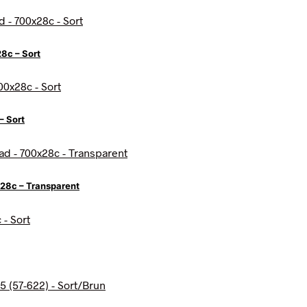
8c – Sort
– Sort
28c – Transparent