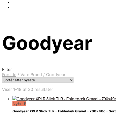
Goodyear
Filter
Forside
/
Vare Brand
/
Goodyear
Sorteret
Viser 1–18 af 30 resultater
efter
seneste
Nyhed!
Goodyear XPLR Slick TLR – Foldedæk Gravel – 700x40c – Sort