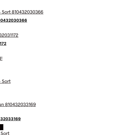
810432030366
172
0432033169
dk