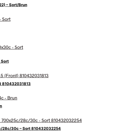
2) – Sort/Brun
 Sort
t) 810432031813
n
c/28c/30c – Sort 810432032254