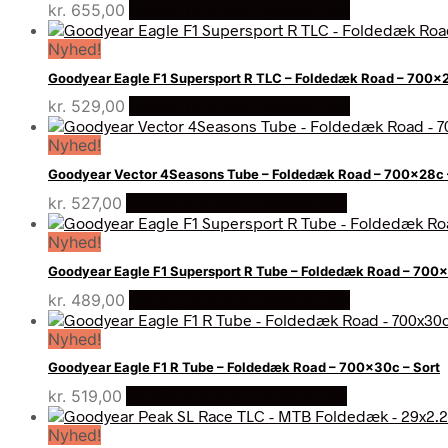
kr.
655,00
Bedste pris hos Cykelpartner
Nyhed!
Goodyear Eagle F1 Supersport R TLC – Foldedæk Road – 700x2
kr.
529,00
Bedste pris hos Cykelpartner
Nyhed!
Goodyear Vector 4Seasons Tube – Foldedæk Road – 700x28c 
kr.
527,00
Bedste pris hos Cykelpartner
Nyhed!
Goodyear Eagle F1 Supersport R Tube – Foldedæk Road – 700x
kr.
489,00
Bedste pris hos Cykelpartner
Nyhed!
Goodyear Eagle F1 R Tube – Foldedæk Road – 700x30c – Sort
kr.
519,00
Bedste pris hos Cykelpartner
Nyhed!