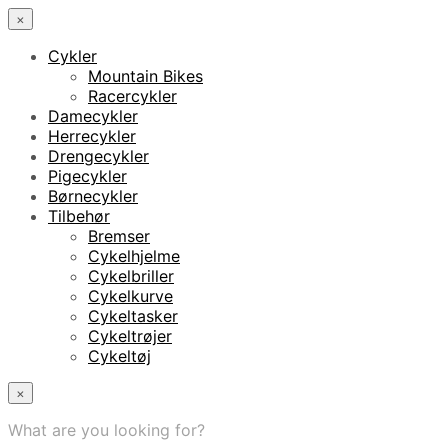
×
Cykler
Mountain Bikes
Racercykler
Damecykler
Herrecykler
Drengecykler
Pigecykler
Børnecykler
Tilbehør
Bremser
Cykelhjelme
Cykelbriller
Cykelkurve
Cykeltasker
Cykeltrøjer
Cykeltøj
×
What are you looking for?