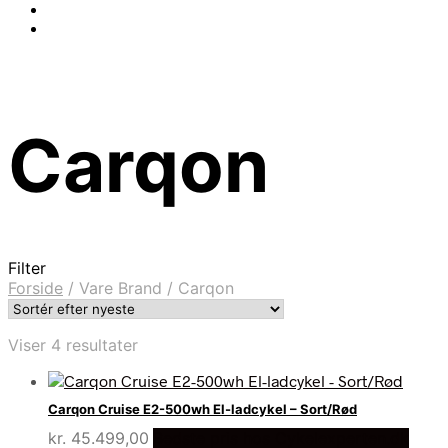
Carqon
Filter
Forside
/
Vare Brand
/
Carqon
Sorteret
Viser 4 resultater
efter
seneste
Carqon Cruise E2-500wh El-ladcykel – Sort/Rød
kr.
45.499,00
Bedste pris hos Cykelexperten.dk