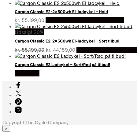
Carqon Classic E2-2x500wh El-ladcykel – Hvid
kr.
55.199,00
Bedste pris hos Cykelexperten.dk
Udsalg! 20%
Carqon Classic E2-2x500wh El-ladcykel – Sort tilbud
Den
Den
kr.
55.199,00
kr.
44.159,00
På Udsalg hos Cykelexpe
oprindelige
aktuelle
pris
pris
Carqon Classic E2 Ladcykel – Sort/Rød på tilbud!
var:
er:
SE PRISEN
kr. 55.199,00.
kr. 44.159,00.
Copyright The Cycle Company
×