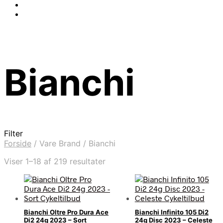
Bianchi
Filter
Forside
/
Vare Brand
/
Bianchi
Sorteret
Viser 1–18 af 219 resultater
efter
seneste
Bianchi Oltre Pro Dura Ace
Bianchi Infinito 105 Di2
Di2 24g 2023 – Sort
24g Disc 2023 – Celeste