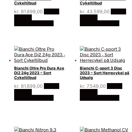
Cykeltilbud
Cykeltilbud
kr.
81.899,00
Bedste
kr.
43.599,00
Bedste
pris hos
pris hos
Cykelexperten.dk
Cykelexperten.dk
Bianchi Oltre Pro Dura Ace
Bianchi C-sport 3 Disc
Di2 24g 2023 – Sort
2023 – Sort Herrecykel på
Cykeltilbud
Udsalg
kr.
81.899,00
Bedste
kr.
7.549,00
Bedste
pris hos
pris hos
Cykelexperten.dk
Cykelexperten.dk