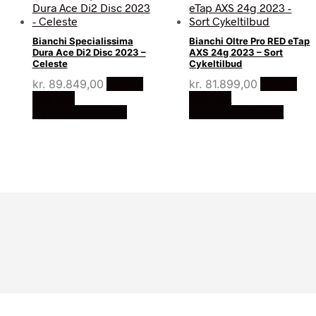
Bianchi Specialissima
Bianchi Oltre Pro RED eTap
Dura Ace Di2 Disc 2023 –
AXS 24g 2023 – Sort
Celeste
Cykeltilbud
kr.
89.849,00
Bedste
kr.
81.899,00
Bedste
pris hos
pris hos
Cykelexperten.dk
Cykelexperten.dk