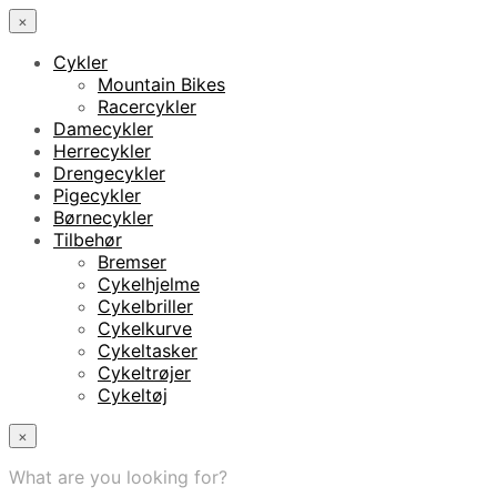
×
Cykler
Mountain Bikes
Racercykler
Damecykler
Herrecykler
Drengecykler
Pigecykler
Børnecykler
Tilbehør
Bremser
Cykelhjelme
Cykelbriller
Cykelkurve
Cykeltasker
Cykeltrøjer
Cykeltøj
×
What are you looking for?