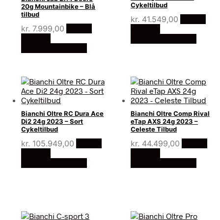
Cykeltilbud
20g Mountainbike – Blå
tilbud
kr.
41.549,00
Bedste
kr.
7.999,00
Bedste
pris hos
pris hos
Cykelexperten.dk
Cykelexperten.dk
Bianchi Oltre RC Dura Ace
Bianchi Oltre Comp Rival
Di2 24g 2023 – Sort
eTap AXS 24g 2023 –
Cykeltilbud
Celeste Tilbud
kr.
105.949,00
Bedste
kr.
44.499,00
Bedste
pris hos
pris hos
Cykelexperten.dk
Cykelexperten.dk
,00.