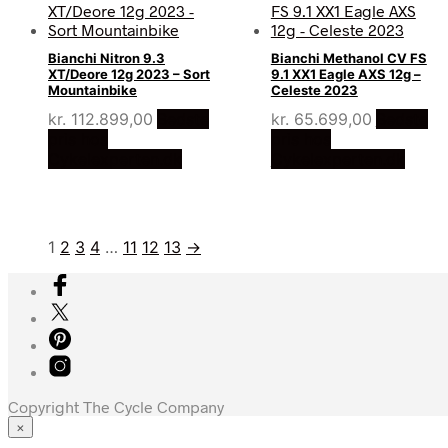
Bianchi Nitron 9.3
Bianchi Methanol CV FS
XT/Deore 12g 2023 – Sort
9.1 XX1 Eagle AXS 12g –
Mountainbike
Celeste 2023
kr.
112.899,00
Bedste
kr.
65.699,00
Bedste
pris hos
pris hos
Cykelexperten.dk
Cykelexperten.dk
1
2
3
4
…
11
12
13
→
Copyright The Cycle Company
×