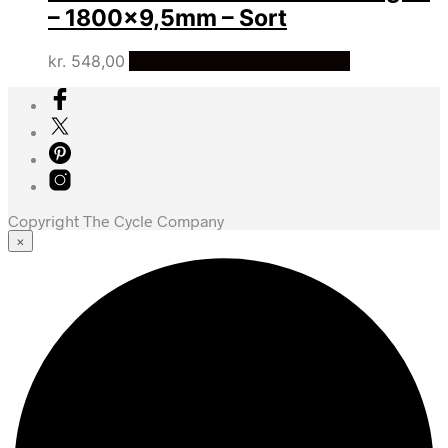
– 1800×9,5mm – Sort
kr.
548,00
Bedste pris hos Cykelpartner
Copyright The Cycle Company
×