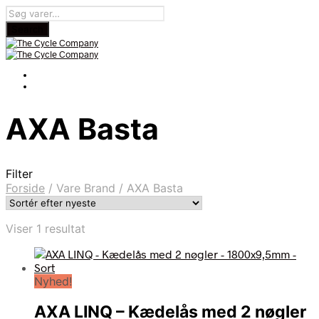
AXA Basta
Filter
Forside
/
Vare Brand
/
AXA Basta
Viser 1 resultat
Nyhed!
AXA LINQ – Kædelås med 2 nøgler