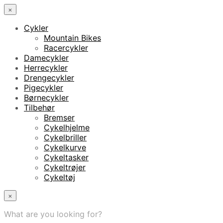
×
Cykler
Mountain Bikes
Racercykler
Damecykler
Herrecykler
Drengecykler
Pigecykler
Børnecykler
Tilbehør
Bremser
Cykelhjelme
Cykelbriller
Cykelkurve
Cykeltasker
Cykeltrøjer
Cykeltøj
×
What are you looking for?