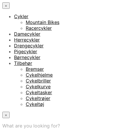
×
Cykler
Mountain Bikes
Racercykler
Damecykler
Herrecykler
Drengecykler
Pigecykler
Børnecykler
Tilbehør
Bremser
Cykelhjelme
Cykelbriller
Cykelkurve
Cykeltasker
Cykeltrøjer
Cykeltøj
×
What are you looking for?