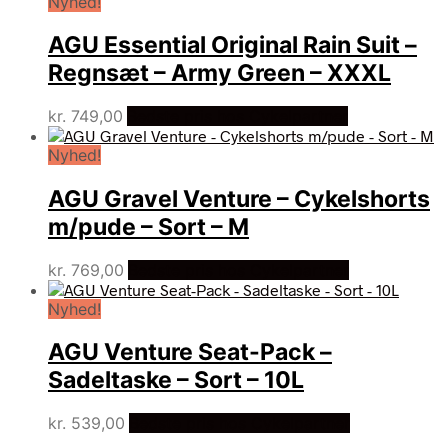
Nyhed!
AGU Essential Original Rain Suit –
Regnsæt – Army Green – XXXL
kr.
749,00
Bedste pris hos Cykelpartner
Nyhed!
AGU Gravel Venture – Cykelshorts
m/pude – Sort – M
kr.
769,00
Bedste pris hos Cykelpartner
Nyhed!
AGU Venture Seat-Pack –
Sadeltaske – Sort – 10L
kr.
539,00
Bedste pris hos Cykelpartner