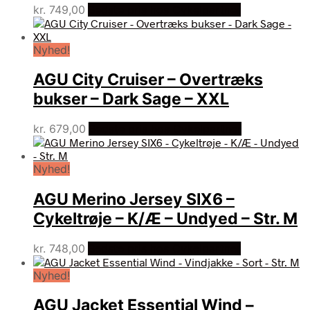
kr.
749,00
Bedste pris hos Cykelpartner
Nyhed!
AGU City Cruiser – Overtræks
bukser – Dark Sage – XXL
kr.
679,00
Bedste pris hos Cykelpartner
Nyhed!
AGU Merino Jersey SIX6 –
Cykeltrøje – K/Æ – Undyed – Str. M
kr.
748,00
Bedste pris hos Cykelpartner
Nyhed!
AGU Jacket Essential Wind –