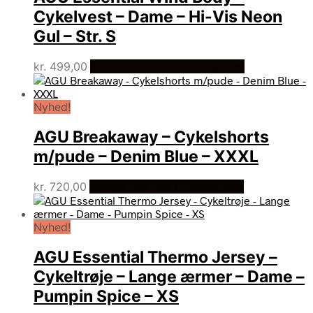
Cykelvest – Dame – Hi-Vis Neon
Gul – Str. S
kr.
499,00
Bedste pris hos Cykelpartner
Nyhed!
AGU Breakaway – Cykelshorts
m/pude – Denim Blue – XXXL
kr.
720,00
Bedste pris hos Cykelpartner
Nyhed!
AGU Essential Thermo Jersey –
Cykeltrøje – Lange ærmer – Dame –
Pumpin Spice – XS