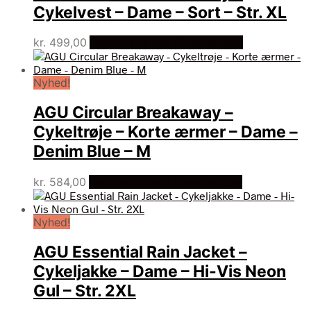
Cykelvest – Dame – Sort – Str. XL
kr.
499,00
Bedste pris hos Cykelpartner
Nyhed!
AGU Circular Breakaway –
Cykeltrøje – Korte ærmer – Dame –
Denim Blue – M
kr.
584,00
Bedste pris hos Cykelpartner
Nyhed!
AGU Essential Rain Jacket –
Cykeljakke – Dame – Hi-Vis Neon
Gul – Str. 2XL