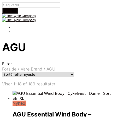
AGU
Filter
Forside
/
Vare Brand
/
AGU
Sorteret
Viser 1–18 af 189 resultater
efter
seneste
Nyhed!
AGU Essential Wind Body –