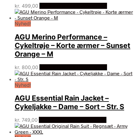
kr.
499,00
Bedste pris hos Cykelpartner
Nyhed!
AGU Merino Performance –
Cykeltrøje – Korte ærmer – Sunset
Orange – M
kr.
800,00
Bedste pris hos Cykelpartner
Nyhed!
AGU Essential Rain Jacket –
Cykeljakke – Dame – Sort – Str. S
kr.
749,00
Bedste pris hos Cykelpartner