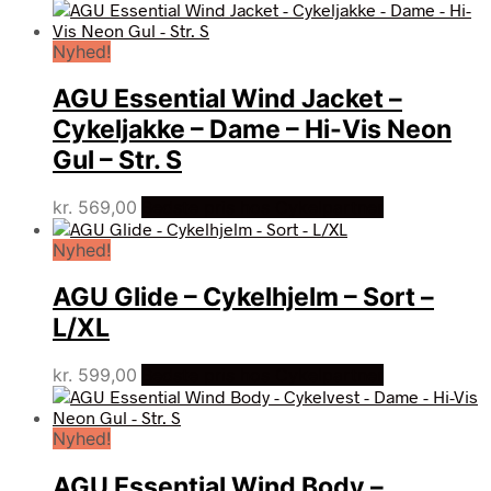
Nyhed!
AGU Essential Wind Jacket –
Cykeljakke – Dame – Hi-Vis Neon
Gul – Str. S
kr.
569,00
Bedste pris hos Cykelpartner
Nyhed!
AGU Glide – Cykelhjelm – Sort –
L/XL
kr.
599,00
Bedste pris hos Cykelpartner
Nyhed!
AGU Essential Wind Body –