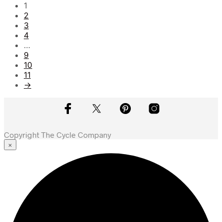
1
2
3
4
…
9
10
11
→
Copyright The Cycle Company
×