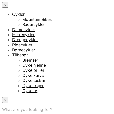
×
Cykler
Mountain Bikes
Racercykler
Damecykler
Herrecykler
Drengecykler
Pigecykler
Børnecykler
Tilbehør
Bremser
Cykelhjelme
Cykelbriller
Cykelkurve
Cykeltasker
Cykeltrøjer
Cykeltøj
×
What are you looking for?