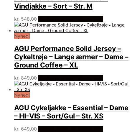
Vindjakke – Sort – Str. M
kr.
548,00
Bedste pris hos Cykelpartner
Nyhed!
AGU Performance Solid Jersey –
Cykeltrøje – Lange ærmer – Dame –
Ground Coffee – XL
kr.
849,00
Bedste pris hos Cykelpartner
Nyhed!
AGU Cykeljakke – Essential – Dame
– HI-VIS – Sort/Gul – Str. XS
kr.
649,00
Bedste pris hos Cykelpartner