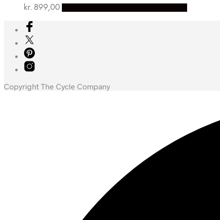
kr.
899,00
Bedste pris hos Cykelexperten.dk
Copyright The Cycle Company