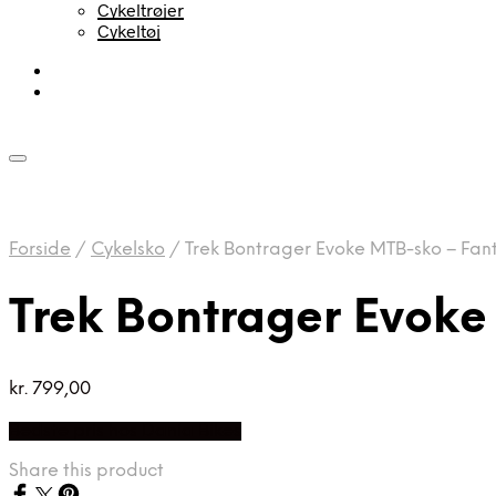
Cykeltrøjer
Cykeltøj
Forside
/
Cykelsko
/
Trek Bontrager Evoke MTB-sko – Fanta
Trek Bontrager Evoke 
kr.
799,00
Bedste pris hos Dania Bikes
Share this product