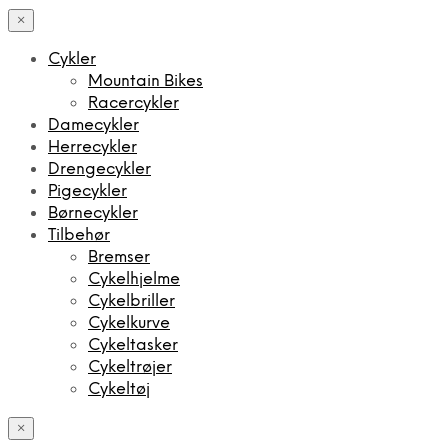
×
Cykler
Mountain Bikes
Racercykler
Damecykler
Herrecykler
Drengecykler
Pigecykler
Børnecykler
Tilbehør
Bremser
Cykelhjelme
Cykelbriller
Cykelkurve
Cykeltasker
Cykeltrøjer
Cykeltøj
×