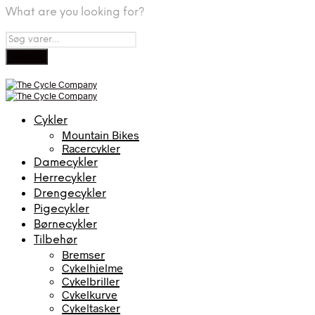
What are you looking for?
Cykler
Mountain Bikes
Racercykler
Damecykler
Herrecykler
Drengecykler
Pigecykler
Børnecykler
Tilbehør
Bremser
Cykelhjelme
Cykelbriller
Cykelkurve
Cykeltasker