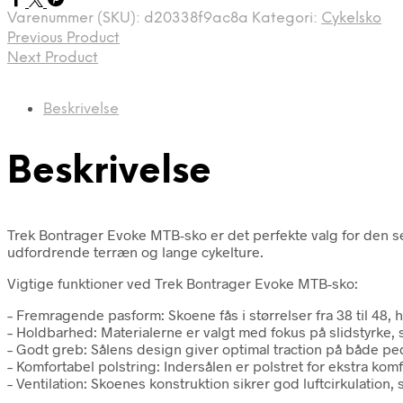
Varenummer (SKU):
d20338f9ac8a
Kategori:
Cykelsko
Previous Product
Next Product
Beskrivelse
Beskrivelse
Trek Bontrager Evoke MTB-sko er det perfekte valg for den s
udfordrende terræn og lange cykelture.
Vigtige funktioner ved Trek Bontrager Evoke MTB-sko:
– Fremragende pasform: Skoene fås i størrelser fra 38 til 48, hv
– Holdbarhed: Materialerne er valgt med fokus på slidstyrke,
– Godt greb: Sålens design giver optimal traction på både ped
– Komfortabel polstring: Indersålen er polstret for ekstra kom
– Ventilation: Skoenes konstruktion sikrer god luftcirkulation,