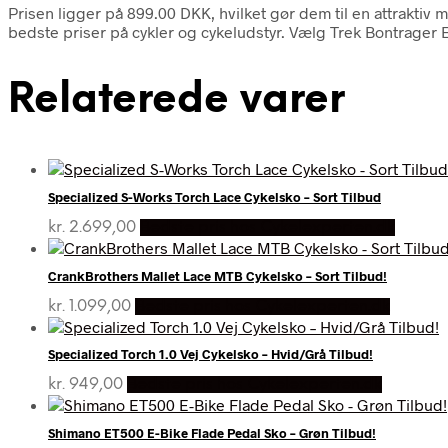
Prisen ligger på 899.00 DKK, hvilket gør dem til en attrakti
bedste priser på cykler og cykeludstyr. Vælg Trek Bontrager 
Relaterede varer
Specialized S-Works Torch Lace Cykelsko – Sort Tilbud
kr.
2.699,00
Bedste pris hos Cykelexperten.dk
CrankBrothers Mallet Lace MTB Cykelsko – Sort Tilbud!
kr.
1.099,00
Bedste pris hos Cykelexperten.dk
Specialized Torch 1.0 Vej Cykelsko – Hvid/Grå Tilbud!
kr.
949,00
Bedste pris hos Cykelexperten.dk
Shimano ET500 E-Bike Flade Pedal Sko – Grøn Tilbud!