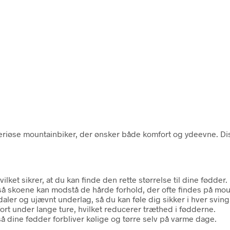
eriøse mountainbiker, der ønsker både komfort og ydeevne. Di
ilket sikrer, at du kan finde den rette størrelse til dine fødder.
 så skoene kan modstå de hårde forhold, der ofte findes på mou
aler og ujævnt underlag, så du kan føle dig sikker i hver sving
fort under lange ture, hvilket reducerer træthed i fødderne.
 så dine fødder forbliver kølige og tørre selv på varme dage.