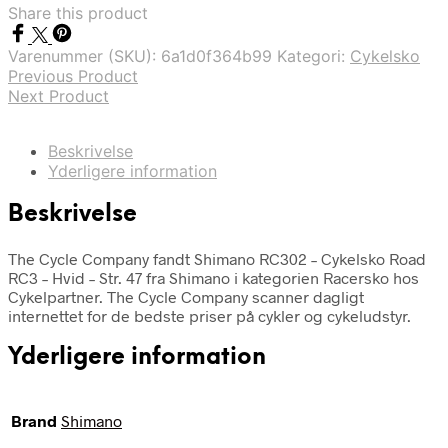
Share this product
Varenummer (SKU):
6a1d0f364b99
Kategori:
Cykelsko
Previous Product
Next Product
Beskrivelse
Yderligere information
Beskrivelse
The Cycle Company fandt Shimano RC302 – Cykelsko Road
RC3 – Hvid – Str. 47 fra Shimano i kategorien Racersko hos
Cykelpartner. The Cycle Company scanner dagligt
internettet for de bedste priser på cykler og cykeludstyr.
Yderligere information
Brand
Shimano