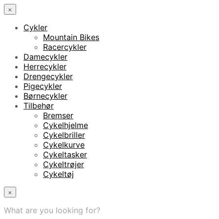
×
Cykler
Mountain Bikes
Racercykler
Damecykler
Herrecykler
Drengecykler
Pigecykler
Børnecykler
Tilbehør
Bremser
Cykelhjelme
Cykelbriller
Cykelkurve
Cykeltasker
Cykeltrøjer
Cykeltøj
×
What are you looking for?