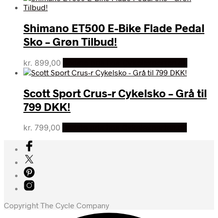
var:
er:
kr. 1.599,00.
kr. 1.299,00.
Shimano ET500 E-Bike Flade Pedal
Sko – Grøn Tilbud!
kr.
899,00
Bedste pris hos Cykelexperten.dk
Scott Sport Crus-r Cykelsko – Grå til
799 DKK!
kr.
799,00
Bedste pris hos Cykelexperten.dk
Copyright The Cycle Company