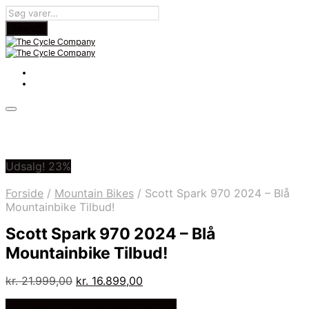
Udsalg! 23%
Forside
/
Mountain Bikes
/
Scott Spark 970 2024 – Blå
Mountainbike Tilbud!
Scott Spark 970 2024 – Blå
Mountainbike Tilbud!
Den
Den
kr.
21.999,00
kr.
16.899,00
oprindelige
aktuelle
På Udsalg hos Cykelexperten.dk
pris
pris