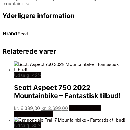
mountainbike.
Yderligere information
Brand
Scott
Relaterede varer
Udsalg! 42%
Scott Aspect 750 2022
Mountainbike – Fantastisk tilbud!
Den
Den
kr.
6.399,00
kr.
3.699,00
På Udsalg hos
oprindelige
aktuelle
Cykelexperten.dk
pris
pris
Udsalg! 30%
var:
er: