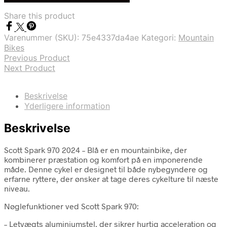
var:
er:
Share this product
kr. 21.999,00.
kr. 16.899,00.
Varenummer (SKU):
75e4337da4ae
Kategori:
Mountain
Bikes
Previous Product
Next Product
Beskrivelse
Yderligere information
Beskrivelse
Scott Spark 970 2024 – Blå er en mountainbike, der
kombinerer præstation og komfort på en imponerende
måde. Denne cykel er designet til både nybegyndere og
erfarne ryttere, der ønsker at tage deres cykelture til næste
niveau.
Nøglefunktioner ved Scott Spark 970:
– Letvægts aluminiumstel, der sikrer hurtig acceleration og