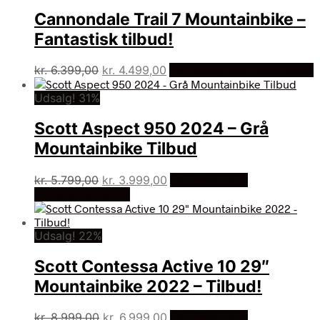
kr. 6.399,00.
kr. 3.699,00.
Cannondale Trail 7 Mountainbike –
Fantastisk tilbud!
Den
Den
kr.
6.399,00
kr.
4.499,00
På Udsalg hos Dania Bikes
oprindelige
aktuelle
Udsalg! 31%
pris
pris
var:
er:
Scott Aspect 950 2024 – Grå
kr. 6.399,00.
kr. 4.499,00.
Mountainbike Tilbud
Den
Den
kr.
5.799,00
kr.
3.999,00
På Udsalg hos
oprindelige
aktuelle
Cykelexperten.dk
pris
pris
var:
er:
Udsalg! 22%
kr. 5.799,00.
kr. 3.999,00.
Scott Contessa Active 10 29″
Mountainbike 2022 – Tilbud!
Den
Den
kr.
8.999,00
kr.
6.999,00
På Udsalg hos