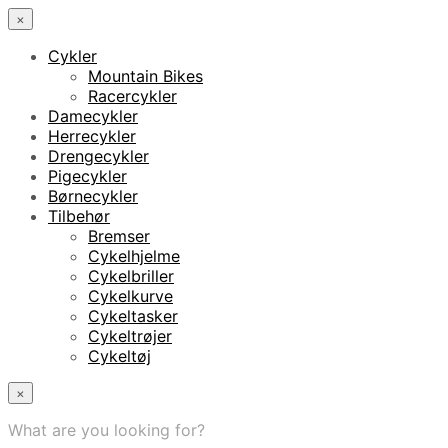
×
Cykler
Mountain Bikes
Racercykler
Damecykler
Herrecykler
Drengecykler
Pigecykler
Børnecykler
Tilbehør
Bremser
Cykelhjelme
Cykelbriller
Cykelkurve
Cykeltasker
Cykeltrøjer
Cykeltøj
×
What are you looking for?