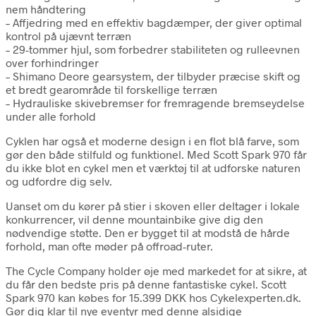
nem håndtering
– Affjedring med en effektiv bagdæmper, der giver optimal
kontrol på ujævnt terræn
– 29-tommer hjul, som forbedrer stabiliteten og rulleevnen
over forhindringer
– Shimano Deore gearsystem, der tilbyder præcise skift og
et bredt gearområde til forskellige terræn
– Hydrauliske skivebremser for fremragende bremseydelse
under alle forhold
Cyklen har også et moderne design i en flot blå farve, som
gør den både stilfuld og funktionel. Med Scott Spark 970 får
du ikke blot en cykel men et værktøj til at udforske naturen
og udfordre dig selv.
Uanset om du kører på stier i skoven eller deltager i lokale
konkurrencer, vil denne mountainbike give dig den
nødvendige støtte. Den er bygget til at modstå de hårde
forhold, man ofte møder på offroad-ruter.
The Cycle Company holder øje med markedet for at sikre, at
du får den bedste pris på denne fantastiske cykel. Scott
Spark 970 kan købes for 15.399 DKK hos Cykelexperten.dk.
Gør dig klar til nye eventyr med denne alsidige