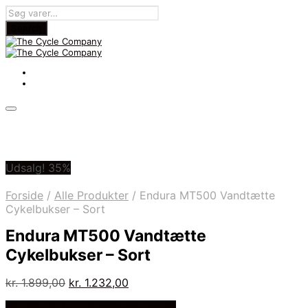
Udsalg! 35%
Forside
/
Alle Produkter
/
Endura MT500 Vandtætte
Cykelbukser – Sort
Endura MT500 Vandtætte
Cykelbukser – Sort
Den
Den
kr.
1.899,00
kr.
1.232,00
oprindelige
aktuelle
På Udsalg hos Cykelexperten.dk