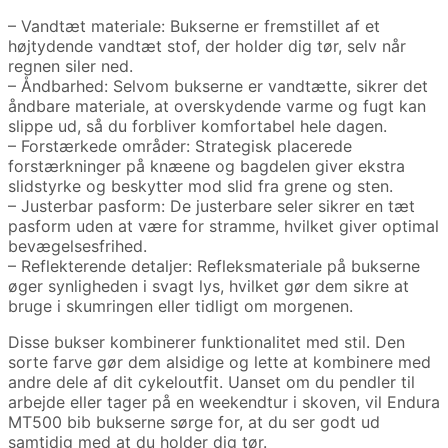
– Vandtæt materiale: Bukserne er fremstillet af et
højtydende vandtæt stof, der holder dig tør, selv når
regnen siler ned.
– Åndbarhed: Selvom bukserne er vandtætte, sikrer det
åndbare materiale, at overskydende varme og fugt kan
slippe ud, så du forbliver komfortabel hele dagen.
– Forstærkede områder: Strategisk placerede
forstærkninger på knæene og bagdelen giver ekstra
slidstyrke og beskytter mod slid fra grene og sten.
– Justerbar pasform: De justerbare seler sikrer en tæt
pasform uden at være for stramme, hvilket giver optimal
bevægelsesfrihed.
– Reflekterende detaljer: Refleksmateriale på bukserne
øger synligheden i svagt lys, hvilket gør dem sikre at
bruge i skumringen eller tidligt om morgenen.
Disse bukser kombinerer funktionalitet med stil. Den
sorte farve gør dem alsidige og lette at kombinere med
andre dele af dit cykeloutfit. Uanset om du pendler til
arbejde eller tager på en weekendtur i skoven, vil Endura
MT500 bib bukserne sørge for, at du ser godt ud
samtidig med at du holder dig tør.