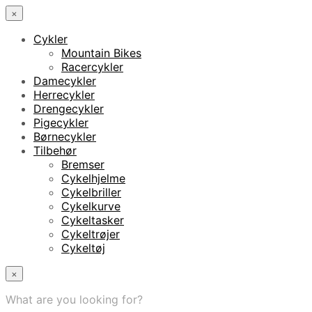
×
Cykler
Mountain Bikes
Racercykler
Damecykler
Herrecykler
Drengecykler
Pigecykler
Børnecykler
Tilbehør
Bremser
Cykelhjelme
Cykelbriller
Cykelkurve
Cykeltasker
Cykeltrøjer
Cykeltøj
×
What are you looking for?