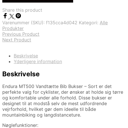
pris
pris
var:
er:
Share this product
kr. 1.899,00.
kr. 1.232,00.
Varenummer (SKU):
f135cca4d042
Kategori:
Alle
Produkter
Previous Product
Next Product
Beskrivelse
Yderligere information
Beskrivelse
Endura MT500 Vandtætte Bib Bukser – Sort er det
perfekte valg for cyklister, der ønsker at holde sig tørre
og komfortable under alle forhold. Disse bukser er
designet til at modstå selv de mest udfordrende
vejrforhold, hvilket gør dem ideelle til både
mountainbiking og langdistanceture.
Nøglefunktioner: